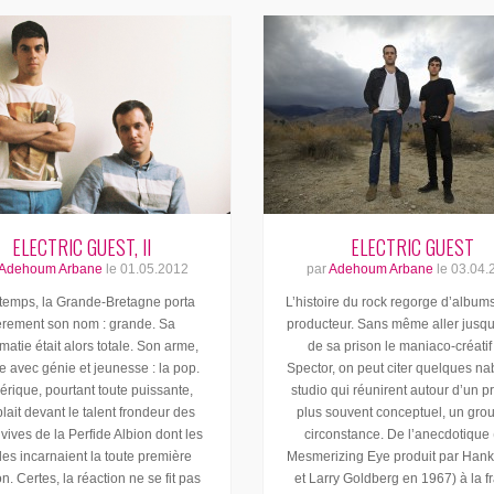
ELECTRIC GUEST, II
ELECTRIC GUEST
Adehoum Arbane
le
01.05.2012
par
Adehoum Arbane
le
03.04.
temps, la Grande-Bretagne porta
L’histoire du rock regorge d’albums
ièrement son nom : grande. Sa
producteur. Sans même aller jusqu’
atie était alors totale. Son arme,
de sa prison le maniaco-créatif
e avec génie et jeunesse : la pop.
Spector, on peut citer quelques n
érique, pourtant toute puissante,
studio qui réunirent autour d’un pr
lait devant le talent frondeur des
plus souvent conceptuel, un gro
 vives de la Perfide Albion dont les
circonstance. De l’anecdotique
les incarnaient la toute première
Mesmerizing Eye produit par Hank
on. Certes, la réaction ne se fit pas
et Larry Goldberg en 1967) à la 