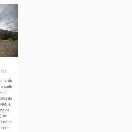
2012
 dits de
à sortir
 Phil
ababs de
ojet, le
upe de
 (The
 Levine
franche