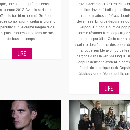
ique, une sorte de pré-test censé
travail accompli. C'est en effet cet
la tournée 2012. Avec la sortie d’un
tatillon, inventif, fertile, pointille
effort, le fort bien nommé Grrr! - une
aiguille maîtres et élèves depui
euse compilation -, certains crurent
décennies. En gros depuis les qu
persifler sur l’extrême longévité de
Liverpool. Un bon album de pop p
es plus grandes formations de rock
donc se résumer à cet adjectif, c
de tous les temps.
: le mot « parfait ». Cette connai
scolaire des règles et des codes d
antique semble avoir guidé les
LIRE
garçons dans le vent de Dog Is D
depuis deux ans affolent le petit 
émotif de la critique rock. Depui
fabuleux single Young publié en
LIRE