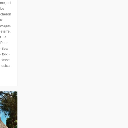
ême, est
rbe
ucheron
ux
auvages
eterre.
r. Le
 Pour
y Bear
 folk »
 fasse
musical.