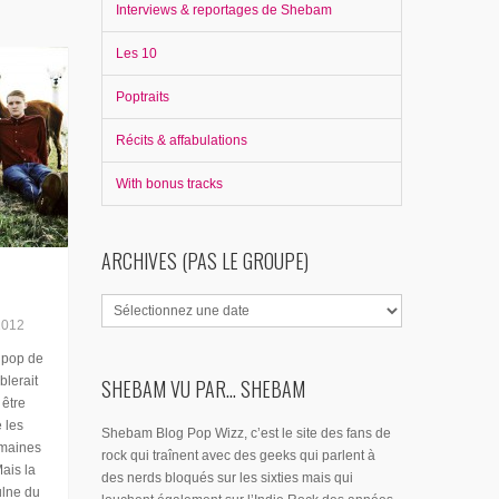
Interviews & reportages de Shebam
Les 10
Poptraits
Récits & affabulations
With bonus tracks
ARCHIVES (PAS LE GROUPE)
2012
a pop de
blerait
SHEBAM VU PAR... SHEBAM
 être
 les
Shebam Blog Pop Wizz, c’est le site des fans de
umaines
rock qui traînent avec des geeks qui parlent à
ais la
des nerds bloqués sur les sixties mais qui
ulne du