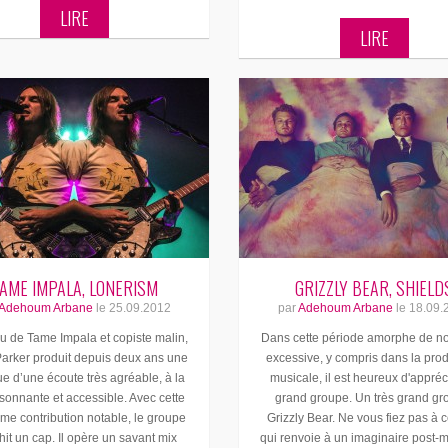
LIRE
LIRE
AME IMPALA, LONERISM
GRIZZLY BEAR, SHIELD
Adehoum Arbane
le
25.09.2012
par
Adehoum Arbane
le
18.09.
 de Tame Impala et copiste malin,
Dans cette période amorphe de no
arker produit depuis deux ans une
excessive, y compris dans la pro
e d’une écoute très agréable, à la
musicale, il est heureux d'appréc
oisonnante et accessible. Avec cette
grand groupe. Un très grand gr
me contribution notable, le groupe
Grizzly Bear. Ne vous fiez pas à
hit un cap. Il opère un savant mix
qui renvoie à un imaginaire post