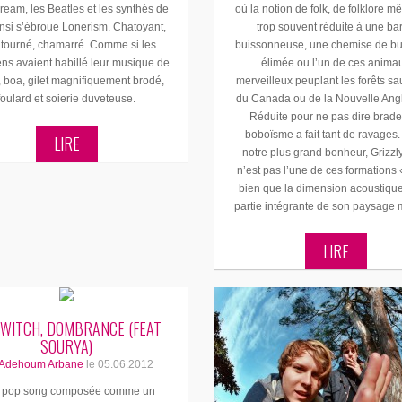
ream, les Beatles et les synthés de
où la notion de folk, de folklore m
insi s’ébroue Lonerism. Chatoyant,
trop souvent réduite à une ba
tourné, chamarré. Comme si les
buissonneuse, une chemise de b
ns avaient habillé leur musique de
élimée ou l’un de ces anima
, boa, gilet magnifiquement brodé,
merveilleux peuplant les forêts s
foulard et soierie duveteuse.
du Canada ou de la Nouvelle Angl
Réduite pour ne pas dire brade
boboïsme a fait tant de ravages.
LIRE
notre plus grand bonheur, Grizzl
n’est pas l’une de ces formations «
bien que la dimension acoustique
partie intégrante de son paysage 
LIRE
 WITCH, DOMBRANCE (FEAT
SOURYA)
Adehoum Arbane
le
05.06.2012
 pop song composée comme un