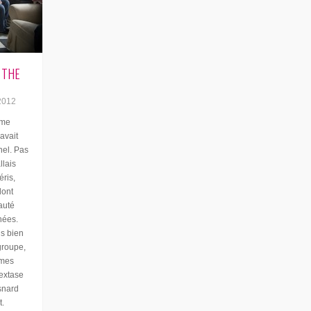
 THE
2012
 me
avait
el. Pas
llais
éris,
dont
eauté
nées.
is bien
groupe,
âmes
’extase
snard
t.