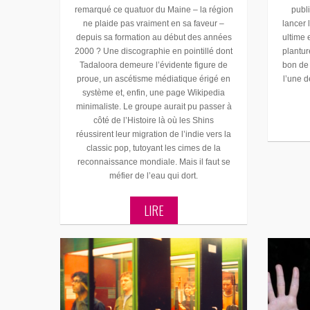
remarqué ce quatuor du Maine – la région
publ
ne plaide pas vraiment en sa faveur –
lancer 
depuis sa formation au début des années
ultime 
2000 ? Une discographie en pointillé dont
plantur
Tadaloora demeure l’évidente figure de
bon de 
proue, un ascétisme médiatique érigé en
l’une d
système et, enfin, une page Wikipedia
minimaliste. Le groupe aurait pu passer à
côté de l’Histoire là où les Shins
réussirent leur migration de l’indie vers la
classic pop, tutoyant les cimes de la
reconnaissance mondiale. Mais il faut se
méfier de l’eau qui dort.
LIRE