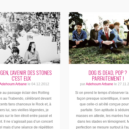
GEN, L'AVENIR DES STONES
DOG IS DEAD, POP ?
C'EST EUX
PARFAITEMENT !
Adehoum Arbane
le
04.12.2012
par
Adehoum Arbane
le
27.11.
e au passage éclair des Rolling
Si on prend le temps d'observer l
s au Trabendo, célébrant devant
façon presque scientifique, il sem
cents fans chanceux le Rock et, à
que celle-ci ait été conçue pour
ers lui, ses vieilles légendes, je
parfaite. Son aptitude à séduire
is sur le lien étroit entre passé et
masses en atteste, les marées h
t. Il ne s’agissait pas d’un concert
dans les stades en témoignent. M
el mais d’une séance de répétition
perfection se mesure surtout à l'a