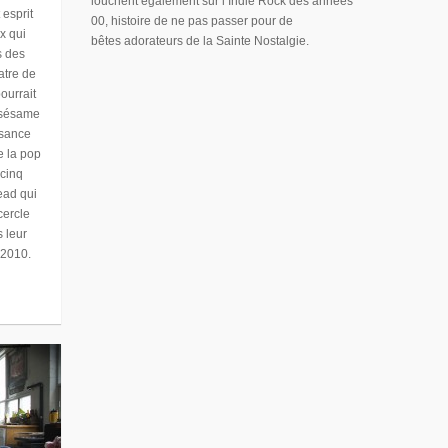
louchent également sur l’Indie Rock des années
 esprit
00, histoire de ne pas passer pour de
ux qui
bêtes adorateurs de la Sainte Nostalgie.
s des
atre de
ourrait
e sésame
ssance
e la pop
 cinq
ead qui
cercle
s leur
 2010.