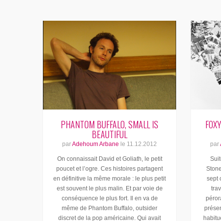
PHANTOM BUFFALO, SMALL IS
FOXY
BEAUTIFUL
par
Adehoum Arbane
le
11.12.2012
par
On connaissait David et Goliath, le petit
Suit
poucet et l’ogre. Ces histoires partagent
Stone
en définitive la même morale : le plus petit
sept 
est souvent le plus malin. Et par voie de
trav
conséquence le plus fort. Il en va de
pérora
même de Phantom Buffalo, outsider
présen
discret de la pop américaine. Qui avait
habitu