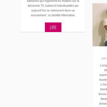
tutélaires qui régnèrent en maîtres sur la
décennie 70. Autant d’individualités qui
aujourd’hui se retrouvent dans un
mouvement : la Variété Alternative.
LIRE
par
Long
f
suprém
fourbi
L’Am
tremb
forces
Beat
divisi