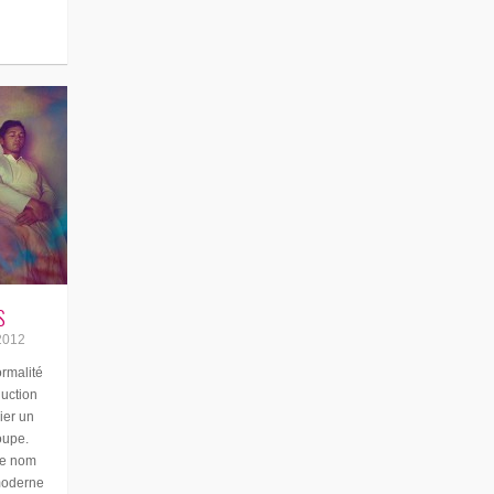
S
2012
rmalité
duction
ier un
oupe.
 ce nom
-moderne