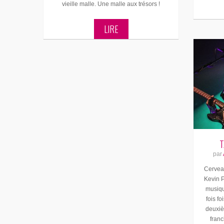
vieille malle. Une malle aux trésors !
LIRE
T
par
Cerveau
Kevin P
musiqu
fois f
deuxiè
franc