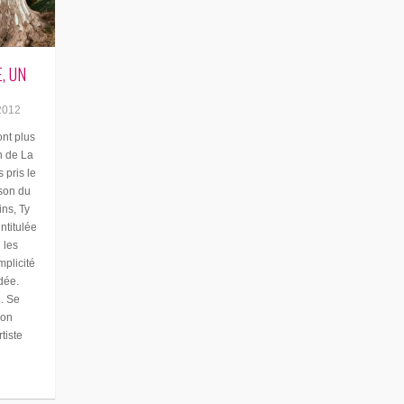
, UN
2012
ont plus
n de La
 pris le
ison du
ns, Ty
ntitulée
 les
mplicité
dée.
é. Se
ion
tiste