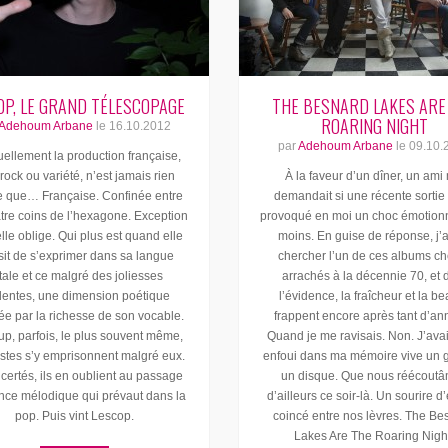
OP, LE GRAND TÉLESCOPAGE
THE BESNARD LAKES ARE
ROARING NIGHT
Adehoum Arbane
le
16.10.2012
par
Adehoum Arbane
le
09.10.
uellement la production française,
rock ou variété, n’est jamais rien
À la faveur d’un dîner, un ami
e que… Française. Confinée entre
demandait si une récente sortie 
tre coins de l’hexagone. Exception
provoqué en moi un choc émotionn
elle oblige. Qui plus est quand elle
moins. En guise de réponse, j’a
sit de s’exprimer dans sa langue
chercher l’un de ces albums ch
tale et ce malgré des joliesses
arrachés à la décennie 70, et 
dentes, une dimension poétique
l’évidence, la fraîcheur et la b
ée par la richesse de son vocable.
frappent encore après tant d’an
p, parfois, le plus souvent même,
Quand je me ravisais. Non. J’ava
tistes s’y emprisonnent malgré eux.
enfoui dans ma mémoire vive un 
ertés, ils en oublient au passage
un disque. Que nous réécout
ence mélodique qui prévaut dans la
d’ailleurs ce soir-là. Un sourire d
pop. Puis vint Lescop.
coincé entre nos lèvres. The Be
Lakes Are The Roaring Nigh