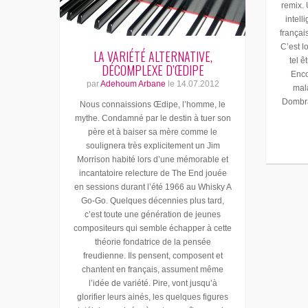
remix.
intell
françai
C’est l
LA VARIÉTÉ ALTERNATIVE,
tel ê
DÉCOMPLEXE D’ŒDIPE
Enco
par
Adehoum Arbane
le
14.07.2012
mal
Dombran
Nous connaissions Œdipe, l’homme, le
mythe. Condamné par le destin à tuer son
père et à baiser sa mère comme le
soulignera très explicitement un Jim
Morrison habité lors d’une mémorable et
incantatoire relecture de The End jouée
en sessions durant l’été 1966 au Whisky A
Go-Go. Quelques décennies plus tard,
c’est toute une génération de jeunes
compositeurs qui semble échapper à cette
théorie fondatrice de la pensée
freudienne. Ils pensent, composent et
chantent en français, assument même
l’idée de variété. Pire, vont jusqu’à
glorifier leurs ainés, les quelques figures