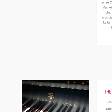
entre C
Yes. A
chan
musicie
kaftan
THE
par
Une