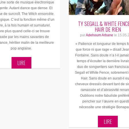
 Une sorte de musique électronique
igente. Autant dance que dense. Et
se de surcroît. The Witch ensorcèle.
ogique. C’est la fonction même d’un
TY SEGALL & WHITE FENCE
tre, à la fois humain et surnaturel.
HAIR DE RIEN
re plus quand celle-ci se trouve
par
Adehoum Arbane
le
15.05.
axée par les mains savantes de
ce, héritier malin de la meilleure
« Patience et longueur de temps f
pop anglaise.
que force ni que rage » disait Jea
Fontaine. Sans doute n’a t-il jamais
LIRE
temps d’écouter la dernière livra
duo de songwriters san franciscai
Segall et White Fence, sobrement i
Hair. Sans doute en aurait-il eu
cheveux dressés devant tant de si
ramassée et d’abrasivité renar
Oublions notre fabuliste préfér
pencher sur l’œuvre en quest
nécessite une stratégie Bonapar
LIRE