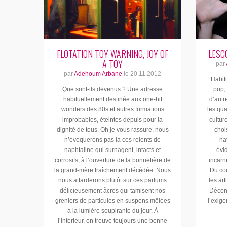
FLOTATION TOY WARNING, JOY OF
LESC
A TOY
par
par
Adehoum Arbane
le
20.11.2012
Habit
Que sont-ils devenus ? Une adresse
pop, 
habituellement destinée aux one-hit
d’autr
wonders des 80s et autres formations
les qua
improbables, éteintes depuis pour la
cultur
dignité de tous. Oh je vous rassure, nous
choi
n’évoquerons pas là ces relents de
na
naphtaline qui surnagent, intacts et
évi
corrosifs, à l’ouverture de la bonnetière de
incarn
la grand-mère fraîchement décédée. Nous
Du cou
nous attarderons plutôt sur ces parfums
les ar
délicieusement âcres qui tamisent nos
Déconc
greniers de particules en suspens mêlées
l’exig
à la lumière soupirante du jour. À
l’intérieur, on trouve toujours une bonne