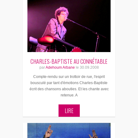
CHARLES-BAPTISTE AU CONNÉTABLE
par
Adehoum Arbane
le
30.09.2008
Compte-rendu sur un trottoir de rue, l'esprit
bousculé par tant d'émotions Charles-Baptiste
écrit des chansons abouties. Et les chante avec
retenue. A
LIRE