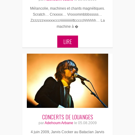
Mélancolie, machines et chants magnétiques.
Scratch… Crxxxxx… Vrooommbbbsssss…
Zzzzzzzxxxxxxcccriiiiiiiiiiiiittccccchhhhhh… La
machine à �
LIRE
CONCERTS DE LOUANGES
par
Adehoum Arbane
le
05.08.2009
4 juin 2009, Jarvis Cocker au Bataclan Jarvis