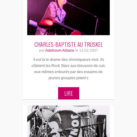
CHARLES-BAPTISTE AU TRUSKEL
par
Adehoum Arbane
le
14.02.2007
Il est là le drame des chroniqueurs rock. Ils
côtoient les Rock Stars aux blousons de cuir,
eux-mêmes entourés par des essaims de
jeunes groupies jetant s
LIRE