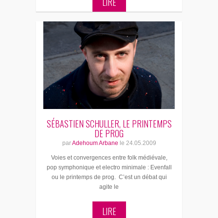
LIRE
SÉBASTIEN SCHULLER, LE PRINTEMPS
DE PROG
par
Adehoum Arbane
le
24.05.2009
Voies et convergences entre folk médiévale,
pop symphonique et electro minimale : Evenfall
ou le printemps de prog. C’est un débat qui
agite le
LIRE