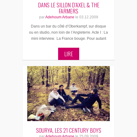
DANS LE SILLON D’AXEL & THE
FARMERS
par
Adehoum Arbane
le
03.12.2009
Dans un bar du côté d’Oberkampf, sur disque
ou en studio, non loin de l’Angleterre. Acte I : La
mini interview. La France bouge. Pour autant
LIRE
SOURYA, LES 21 CENTURY BOYS
par
Adehoum Arbane
le
25.09.2009