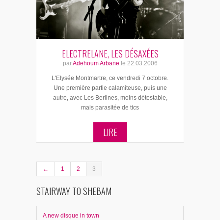
ELECTRELANE, LES DÉSAXÉES
par
Adehoum Arbane
le
22.03.2006
L'Elysée Montmartre, ce vendredi 7 octobre.
Une première partie calamiteuse, puis une
autre, avec Les Berlines, moins détestable,
mais parasitée de tics
LIRE
←
1
2
3
STAIRWAY TO SHEBAM
A new disque in town