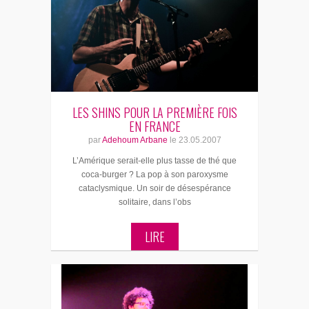
LES SHINS POUR LA PREMIÈRE FOIS
EN FRANCE
par
Adehoum Arbane
le
23.05.2007
L’Amérique serait-elle plus tasse de thé que
coca-burger ? La pop à son paroxysme
cataclysmique. Un soir de désespérance
solitaire, dans l’obs
LIRE