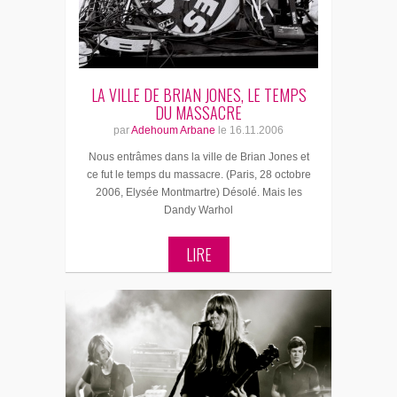
LA VILLE DE BRIAN JONES, LE TEMPS
DU MASSACRE
par
Adehoum Arbane
le
16.11.2006
Nous entrâmes dans la ville de Brian Jones et
ce fut le temps du massacre. (Paris, 28 octobre
2006, Elysée Montmartre) Désolé. Mais les
Dandy Warhol
LIRE