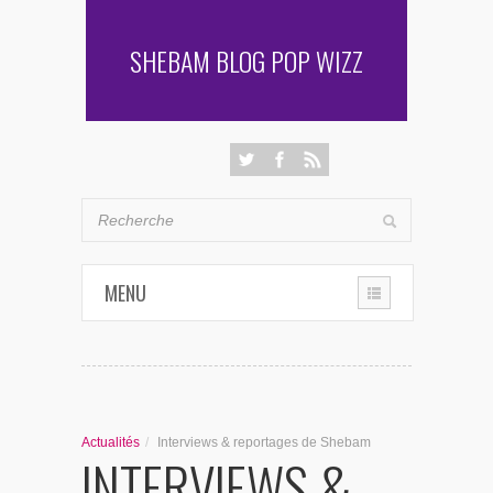
SHEBAM BLOG POP WIZZ
MENU
THE CHRONIQUES
LES RENCONTRES DE SHEBAM
Actualités
/
Interviews & reportages de Shebam
INTERVIEWS &
PENSÉES & AUTRES AVENTURES