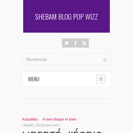
SHEBAM BLOG POP WIZZ
MENU
THE CHRONIQUES
LES RENCONTRES DE SHEBAM
Actualités
/
A new disque in town
/
PENSÉES & AUTRES AVENTURES
Liberté, j’écris ton nom !