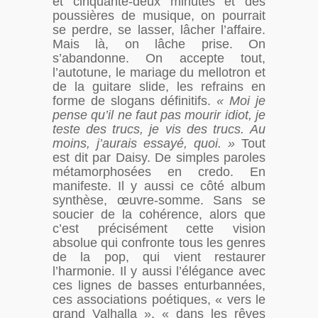
et cinquante-deux minutes et des
poussières de musique, on pourrait
se perdre, se lasser, lâcher l’affaire.
Mais là, on lâche prise. On
s’abandonne. On accepte tout,
l’autotune, le mariage du mellotron et
de la guitare slide, les refrains en
forme de slogans définitifs.
« Moi je
pense qu’il ne faut pas mourir idiot, je
teste des trucs, je vis des trucs. Au
moins, j’aurais essayé, quoi. »
Tout
est dit par Daisy. De simples paroles
métamorphosées en credo. En
manifeste. Il y aussi ce côté album
synthèse, œuvre-somme. Sans se
soucier de la cohérence, alors que
c’est précisément cette vision
absolue qui confronte tous les genres
de la pop, qui vient restaurer
l’harmonie. Il y aussi l’élégance avec
ces lignes de basses enturbannées,
ces associations poétiques, « vers le
grand Valhalla », « dans les rêves