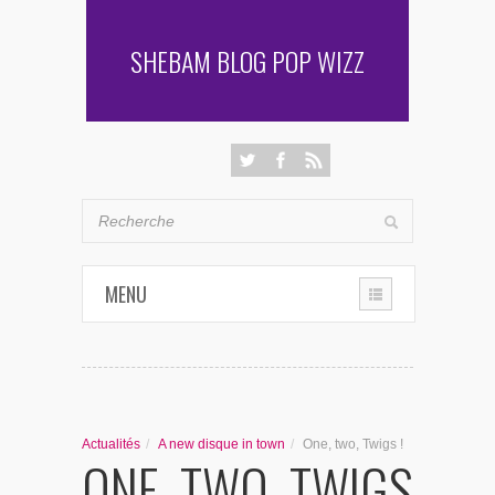
SHEBAM BLOG POP WIZZ
MENU
THE CHRONIQUES
LES RENCONTRES DE SHEBAM
Actualités
/
A new disque in town
/
One, two, Twigs !
ONE, TWO, TWIGS
PENSÉES & AUTRES AVENTURES