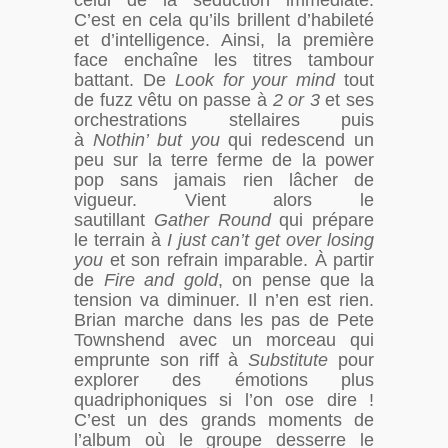
celui de la séduction immédiate.
C’est en cela qu’ils brillent d’habileté
et d’intelligence. Ainsi, la première
face enchaîne les titres tambour
battant. De
Look for your mind
tout
de fuzz vêtu on passe à
2 or 3
et ses
orchestrations stellaires puis
à
Nothin’ but you
qui redescend un
peu sur la terre ferme de la power
pop sans jamais rien lâcher de
vigueur. Vient alors le
sautillant
Gather Round
qui prépare
le terrain à
I just can’t get over losing
you
et son refrain imparable. À partir
de
Fire and gold
, on pense que la
tension va diminuer. Il n’en est rien.
Brian marche dans les pas de Pete
Townshend avec un morceau qui
emprunte son riff à
Substitute
pour
explorer des émotions plus
quadriphoniques si l’on ose dire !
C’est un des grands moments de
l’album où le groupe desserre le