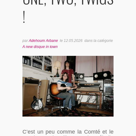
BONUS TRACKS
!
par
Adehoum Arbane
le
12.05.2026
dans la catégorie
A new disque in town
C’est un peu comme la Comté et le