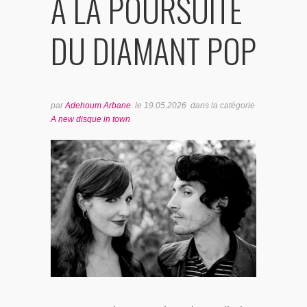
À LA POURSUITE
BONUS TRACKS
DU DIAMANT POP
par
Adehoum Arbane
le
19.05.2026
dans la catégorie
A new disque in town