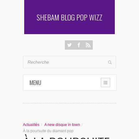
SHEBAM BLOG POP WIZZ
MENU
THE CHRONIQUES
LES RENCONTRES DE SHEBAM
Actualités
/
A new disque in town
/
PENSÉES & AUTRES AVENTURES
À la poursuite du diamant pop