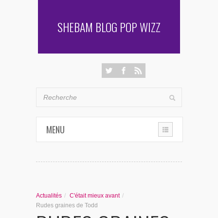
SHEBAM BLOG POP WIZZ
MENU
THE CHRONIQUES
LES RENCONTRES DE SHEBAM
Actualités
/
C'était mieux avant
/
PENSÉES & AUTRES AVENTURES
Rudes graines de Todd