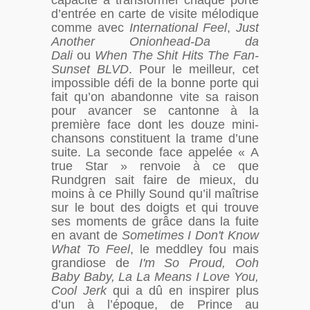
capacité à transformer chaque porte
d’entrée en carte de visite mélodique
comme avec
International Feel
,
Just
Another Onionhead-Da da
Dali
ou
When The Shit Hits The Fan-
Sunset BLVD
. Pour le meilleur, cet
impossible défi de la bonne porte qui
fait qu’on abandonne vite sa raison
pour avancer se cantonne à la
première face dont les douze mini-
chansons constituent la trame d’une
suite. La seconde face appelée « A
true Star » renvoie à ce que
Rundgren sait faire de mieux, du
moins à ce Philly Sound qu’il maîtrise
sur le bout des doigts et qui trouve
ses moments de grâce dans la fuite
en avant de
Sometimes I Don't Know
What To Feel
, le meddley fou mais
grandiose de
I'm So Proud, Ooh
Baby Baby, La La Means I Love You,
Cool Jerk
qui a dû en inspirer plus
d’un à l’époque, de Prince au