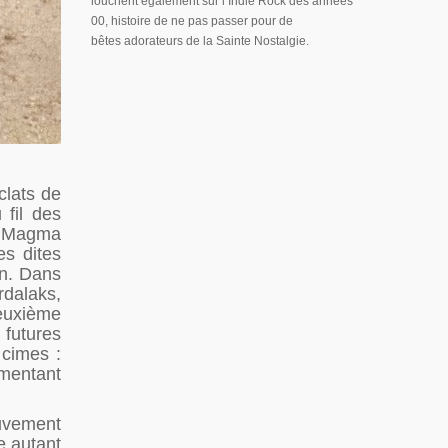
louchent également sur l’Indie Rock des années
00, histoire de ne pas passer pour de
bêtes adorateurs de la Sainte Nostalgie.
clats de
 fil des
 – Magma
es dites
en. Dans
rdalaks,
deuxième
 futures
 cimes :
imentant
ouvement
 autant