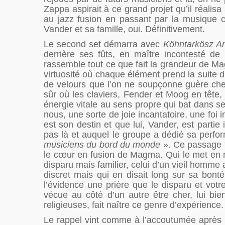
Zappa aspirait à ce grand projet qu’il réalisa
au jazz fusion en passant par la musique co
Vander et sa famille, oui. Définitivement.
Le second set démarra avec
Köhntarkösz An
derrière ses fûts, en maître incontesté d
rassemble tout ce que fait la grandeur de Mag
virtuosité où chaque élément prend la suite d
de velours que l’on ne soupçonne guère chez
sûr où les claviers, Fender et Moog en tête, j
énergie vitale au sens propre qui bat dans se
nous, une sorte de joie incantatoire, une foi 
est son destin et que lui, Vander, est partie
pas là et auquel le groupe a dédié sa perf
musiciens du bord du monde
». Ce passage fit
le cœur en fusion de Magma. Qui le met en m
disparu mais familier, celui d’un vieil homme
discret mais qui en disait long sur sa bont
l’évidence une prière que le disparu et votre
vécue au côté d’un autre être cher, lui b
religieuses, fait naître ce genre d’expérience
Le rappel vint comme à l’accoutumée après u