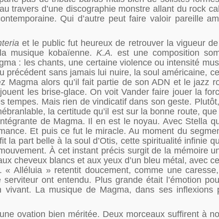
 au travers d’une discographie monstre allant du rock cal
ntemporaine. Qui d’autre peut faire valoir pareille am
teria
et le public fut heureux de retrouver la vigueur d
e la musique kobaïenne.
K.A.
est une composition so
ma : les chants, une certaine violence ou intensité musi
u précédent sans jamais lui nuire, la soul américaine, c
 Magma alors qu’il fait partie de son ADN et le jazz r
ouent les brise-glace. On voit Vander faire jouer la forc
s tempes. Mais rien de vindicatif dans son geste. Plutôt,
inébranlable, la certitude qu’il est sur la bonne route, q
 intégrante de Magma. Il en est le noyau. Avec Stella qui
ormance. Et puis ce fut le miracle. Au moment du segme
 la part belle à la soul d’Otis, cette spiritualité infinie qu
ouvement. À cet instant précis surgit de la mémoire u
 aux cheveux blancs et aux yeux d’un bleu métal, avec ce
é. « Alléluia » retentit doucement, comme une caresse,
 serviteur ont entendu. Plus grande était l’émotion pour
ien vivant. La musique de Magma, dans ses inflexions
.
ne ovation bien méritée. Deux morceaux suffirent à no