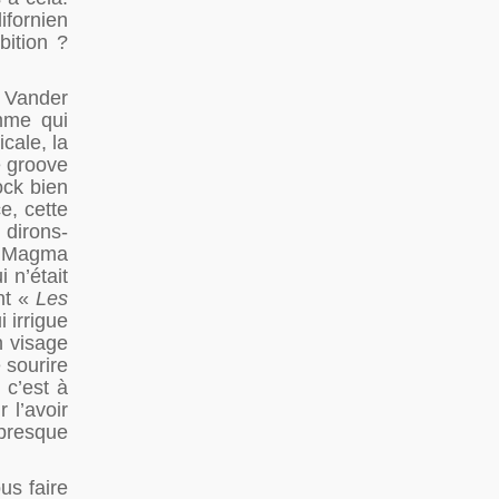
ifornien
bition ?
e Vander
mme qui
cale, la
e groove
ock bien
e, cette
 dirons-
ue Magma
 n’était
nt «
Les
i irrigue
n visage
 sourire
 c’est à
 l’avoir
 presque
us faire