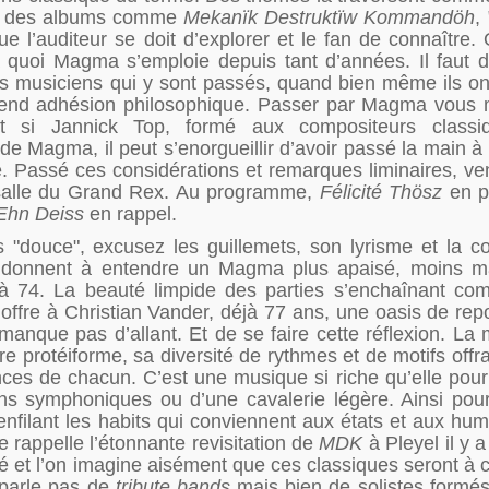
 et des albums comme
Mekanïk Destruktïw Kommandöh
,
e l’auditeur se doit d’explorer et le fan de connaître.
à quoi Magma s’emploie depuis tant d’années. Il faut d’
des musiciens qui y sont passés, quand bien même ils ont
 entend adhésion philosophique. Passer par Magma vous
Et si Jannick Top, formé aux compositeurs classi
 Magma, il peut s’enorgueillir d’avoir passé la main à s
lle. Passé ces considérations et remarques liminaires, v
e salle du Grand Rex. Au programme,
Félicité Thösz
en p
Ehn Deiss
en rappel.
"douce", excusez les guillemets, son lyrisme et la c
 donnent à entendre un Magma plus apaisé, moins mar
 à 74. La beauté limpide des parties s’enchaînant c
 offre à Christian Vander, déjà 77 ans, une oasis de rep
manque pas d’allant. Et de se faire cette réflexion. La
 protéiforme, sa diversité de rythmes et de motifs offra
nces de chacun. C’est une musique si riche qu’elle pourr
ons symphoniques ou d’une cavalerie légère. Ainsi pourr
, enfilant les habits qui conviennent aux états et aux hu
 rappelle l’étonnante revisitation de
MDK
à Pleyel il y a
té et l’on imagine aisément que ces classiques seront à 
 parle pas de
tribute bands
mais bien de solistes formés