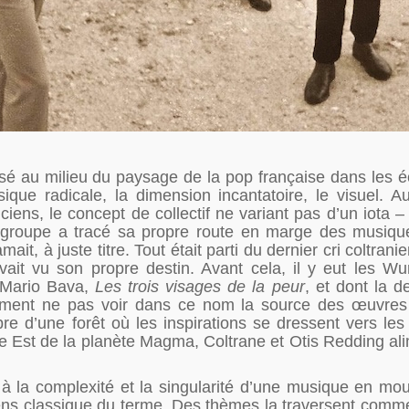
é au milieu du paysage de la pop française dans les é
ique radicale, la dimension incantatoire, le visuel. Au
ciens, le concept de collectif ne variant pas d’un iota
le groupe a tracé sa propre route en marge des musiqu
it, à juste titre. Tout était parti du dernier cri coltrani
avait vu son propre destin. Avant cela, il y eut les Wu
e Mario Bava,
Les trois visages de la peur
, et dont la 
omment ne pas voir dans ce nom la source des œuvres
bre d’une forêt où les inspirations se dressent vers les
re Est de la planète Magma, Coltrane et Otis Redding al
 à la complexité et la singularité d’une musique en m
 classique du terme. Des thèmes la traversent comme