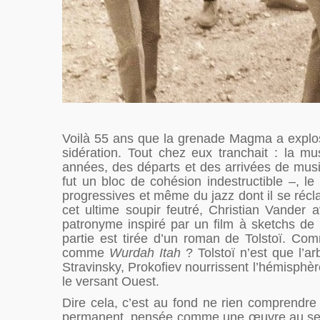
Voilà 55 ans que la grenade Magma a explos
sidération. Tout chez eux tranchait : la mus
années, des départs et des arrivées de musi
fut un bloc de cohésion indestructible –, 
progressives et même du jazz dont il se réclama
cet ultime soupir feutré, Christian Vander 
patronyme inspiré par un film à sketchs d
partie est tirée d’un roman de Tolstoï. C
comme
Wurdah Itah
? Tolstoï n’est que l’ar
Stravinsky, Prokofiev nourrissent l’hémisphè
le versant Ouest.
Dire cela, c’est au fond ne rien comprendre
permanent, pensée comme une œuvre au sens