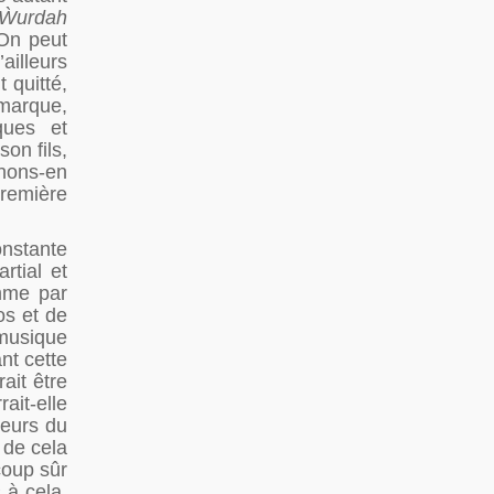
Ẁurdah
 On peut
ailleurs
 quitté,
 marque,
ques et
on fils,
enons-en
remière
onstante
tial et
omme par
os et de
 musique
nt cette
ait être
ait-elle
meurs du
 de cela
coup sûr
 à cela.