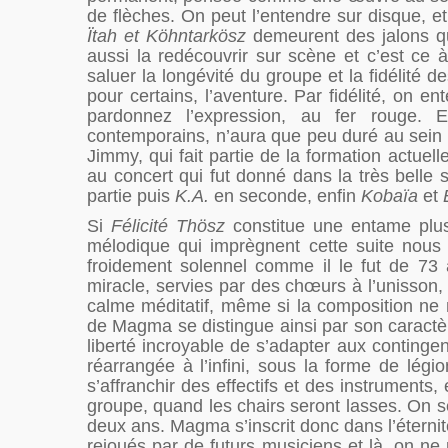
de flèches. On peut l’entendre sur disque,
Ïtah et
Köhntarkösz
demeurent des jalons qu
aussi la redécouvrir sur scène et c’est ce 
saluer la longévité du groupe et la fidélité 
pour certains, l’aventure. Par fidélité, on
pardonnez l’expression, au fer rouge. 
contemporains, n’aura que peu duré au sein de
Jimmy, qui fait partie de la formation actue
au concert qui fut donné dans la très bell
partie puis
K.A.
en seconde, enfin
Kobaïa
et
Si
Félicité Thösz
constitue une entame plus 
mélodique qui imprègnent cette suite nous
froidement solennel comme il le fut de 73
miracle, servies par des chœurs à l’unisson,
calme méditatif, même si la composition ne 
de Magma se distingue ainsi par son caractère
liberté incroyable de s’adapter aux continge
réarrangée à l’infini, sous la forme de légi
s’affranchir des effectifs et des instruments
groupe, quand les chairs seront lasses. On se
deux ans. Magma s’inscrit donc dans l’éterni
rejoués par de futurs musiciens et là, on ne