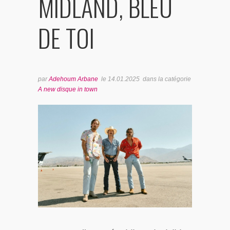
MIDLAND, BLEU
BONUS TRACKS
DE TOI
par
Adehoum Arbane
le
14.01.2025
dans la catégorie
A new disque in town