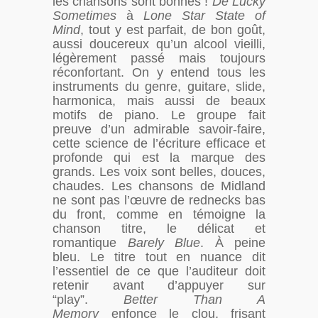
les chansons sont bonnes !
De Lucky
Sometimes
à
Lone Star State of
Mind
, tout y est parfait, de bon goût,
aussi doucereux qu’un alcool vieilli,
légèrement passé mais toujours
réconfortant. On y entend tous les
instruments du genre, guitare, slide,
harmonica, mais aussi de beaux
motifs de piano. Le groupe fait
preuve d’un admirable savoir-faire,
cette science de l’écriture efficace et
profonde qui est la marque des
grands. Les voix sont belles, douces,
chaudes. Les chansons de Midland
ne sont pas l’œuvre de rednecks bas
du front, comme en témoigne la
chanson titre, le délicat et
romantique
Barely Blue
. À peine
bleu. Le titre tout en nuance dit
l’essentiel de ce que l’auditeur doit
retenir avant d’appuyer sur
“play”.
Better Than A
Memory
enfonce le clou, frisant