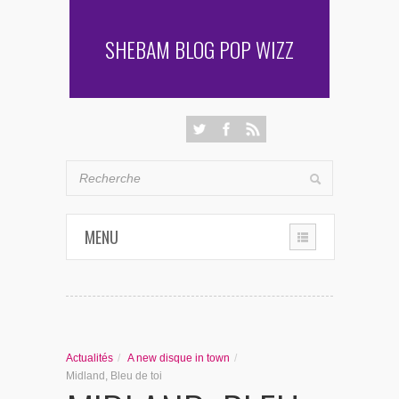
SHEBAM BLOG POP WIZZ
MENU
THE CHRONIQUES
LES RENCONTRES DE SHEBAM
Actualités
/
A new disque in town
/
PENSÉES & AUTRES AVENTURES
Midland, Bleu de toi