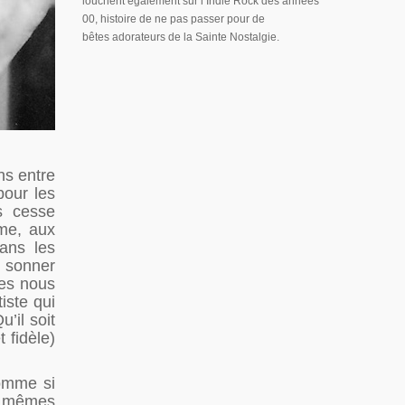
louchent également sur l’Indie Rock des années
00, histoire de ne pas passer pour de
bêtes adorateurs de la Sainte Nostalgie.
ns entre
our les
s cesse
âme, aux
ans les
t sonner
ées nous
iste qui
’il soit
 fidèle)
comme si
es mêmes