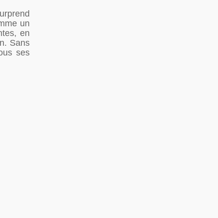
 surprend
comme un
ntes, en
on. Sans
tous ses