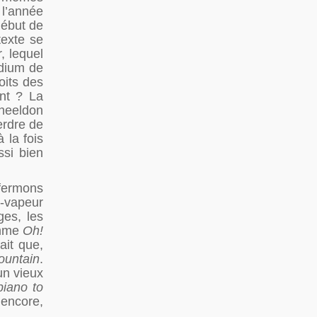
 l’année
début de
texte se
, lequel
édium de
oits des
ant ? La
Wheeldon
erdre de
 la fois
ssi bien
 fermons
-vapeur
ges, les
omme
Oh!
ait que,
ountain
.
un vieux
piano to
 encore,