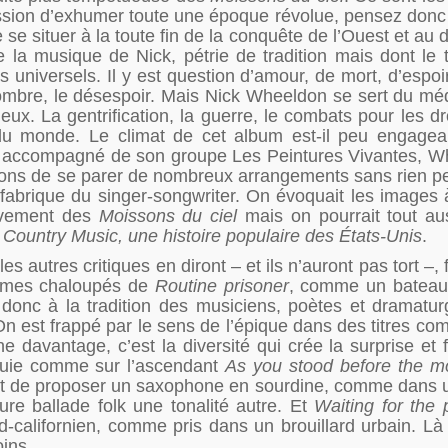
ssion d’exhumer toute une époque révolue, pensez donc
e se situer à la toute fin de la conquête de l’Ouest et au 
a musique de Nick, pétrie de tradition mais dont le 
universels. Il y est question d’amour, de mort, d’espoir
 ombre, le désespoir. Mais Nick Wheeldon se sert du m
ux. La gentrification, la guerre, le combats pour les dr
n du monde. Le climat de cet album est-il peu engage
la, accompagné de son groupe Les Peintures Vivantes, 
nsons de se parer de nombreux arrangements sans rien p
e fabrique du singer-songwriter. On évoquait les images à
uvement des
Moissons du ciel
mais on pourrait tout au
,
Country Music, une histoire populaire des États-Unis
.
s autres critiques en diront – et ils n’auront pas tort –,
ythmes chaloupés de
Routine prisoner
, comme un bateau
 donc à la tradition des musiciens, poètes et dramatur
n est frappé par le sens de l’épique dans des titres c
ne davantage, c’est la diversité qui crée la surprise et f
nnuie comme sur l’ascendant
As you stood before the m
ût de proposer un saxophone en sourdine, comme dans 
re ballade folk une tonalité autre. Et
Waiting for the 
-californien, comme pris dans un brouillard urbain. Là
oins.