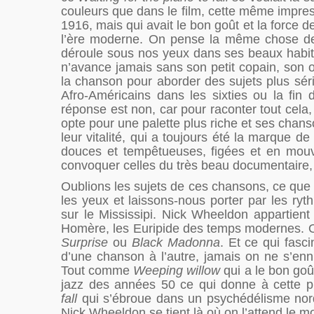
couleurs que dans le film, cette même impre
1916, mais qui avait le bon goût et la force d
l’ère moderne. On pense la même chose de l
déroule sous nos yeux dans ses beaux habits 
n’avance jamais sans son petit copain, son
la chanson pour aborder des sujets plus série
Afro-Américains dans les sixties ou la fi
réponse est non, car pour raconter tout ce
opte pour une palette plus riche et ses cha
leur vitalité, qui a toujours été la marque d
douces et tempêtueuses, figées et en mo
convoquer celles du très beau documentaire
Oublions les sujets de ces chansons, ce que le
les yeux et laissons-nous porter par les r
sur le Mississipi. Nick Wheeldon appartient
Homère, les Euripide des temps modernes. O
Surprise
ou
Black Madonna
. Et ce qui fasci
d’une chanson à l’autre, jamais on ne s’e
Tout comme
Weeping willow
qui a le bon go
jazz des années 50 ce qui donne à cette pu
fall
qui s’ébroue dans un psychédélisme nord
Nick Wheeldon se tient là où on l’attend le m