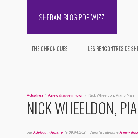
SHEBAM BLOG POP WIZZ
THE CHRONIQUES
LES RENCONTRES DE S
Actualités
/
A new disque in town
/
Nick Wheeldon, Piano Man
NICK WHEELDON, PI
par
Adehoum Arbane
le
09.04.2024
dans la catégorie
A new disq