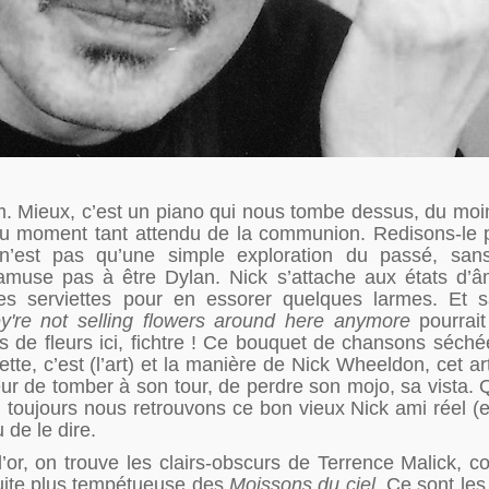
m. Mieux, c’est un piano qui nous tombe dessus, du moi
 moment tant attendu de la communion. Redisons-le p
n’est pas qu’une simple exploration du passé, san
amuse pas à être Dylan. Nick s’attache aux états d’
s serviettes pour en essorer quelques larmes. Et s
y're not selling flowers around here anymore
pourrai
 de fleurs ici, fichtre ! Ce bouquet de chansons séch
e, c’est (l’art) et la manière de Nick Wheeldon, cet art
eur de tomber à son tour, de perdre son mojo, sa vista. Qu
oujours nous retrouvons ce bon vieux Nick ami réel (et
u de le dire.
’or, on trouve les clairs-obscurs de Terrence Malick, 
suite plus tempétueuse des
Moissons du ciel
. Ce sont l