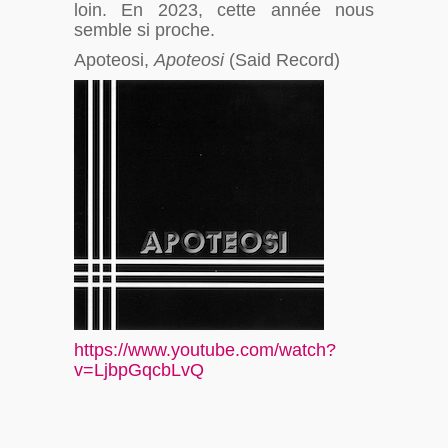
loin. En 2023, cette année nous
semble si proche.
Apoteosi,
Apoteosi
(Said Record)
https://www.youtube.com/watch?
v=LjbpGqcbLvQ