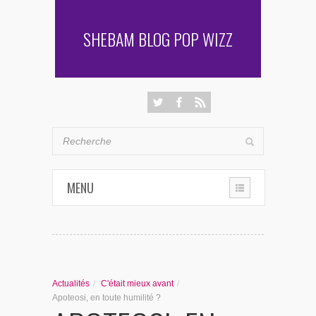
SHEBAM BLOG POP WIZZ
MENU
THE CHRONIQUES
LES RENCONTRES DE SHEBAM
Actualités
/
C'était mieux avant
/
PENSÉES & AUTRES AVENTURES
Apoteosi, en toute humilité ?