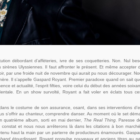
tion débordant d’affèteries, ivre de ses coquetteries. Non. Nul be
s sirènes Ulyssiennes. Il faut affronter le présent. Et même accepter d
 soir, par une froide nuit de novembre qui aurait pu nous décourager. No
mère. Il s’appelle Gaspard Royant. Premier paradoxe quand on sait qu
nce et actualité, l’esprit fifties, voire celui du début des années soixa
dentale. En un show survolté, Royant a fait voler en éclats tous ce
nt dans le costume de son assurance, osant, dans ses interventions d’
nus s’offrir au chanteur, comprendre danser. Au moment où le set dém
n quatrième album, sorti en mai dernier,
The Real Thing
. Paresse de
er constat et nous nous arrêterons là dans les citations à bon marc
nu haut la main par un parterre de producteurs énamourés. Gaspa
n
band
étourdissant, Royant propulse nouveaux et anciens titres au p