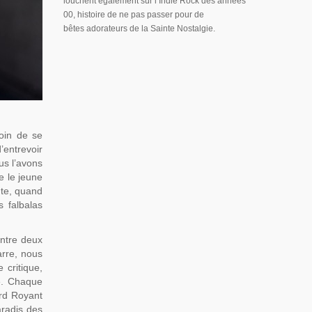
louchent également sur l’Indie Rock des années
00, histoire de ne pas passer pour de
bêtes adorateurs de la Sainte Nostalgie.
soin de se
’entrevoir
us l’avons
e le jeune
nte, quand
s falbalas
entre deux
arre, nous
 critique,
hé. Chaque
rd Royant
aradis des