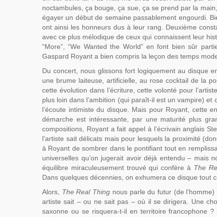
noctambules, ça bouge, ça sue, ça se prend par la main,
égayer un début de semaine passablement engourdi. Bien s
ont ainsi les honneurs dus à leur rang. Deuxième cons
avec ce plus mélodique de ceux qui connaissent leur histo
“More”, “We Wanted the World” en font bien sûr parti
Gaspard Royant a bien compris la leçon des temps moder
Du concert, nous glissons fort logiquement au disque en
une brume laiteuse, artificielle, au rose cocktail de la
cette évolution dans l’écriture, cette volonté pour l’art
plus loin dans l’ambition (qui paraît-il est un vampire) et
l’écoute intimiste du disque. Mais pour Royant, cette e
démarche est intéressante, par une maturité plus gra
compositions, Royant a fait appel à l’écrivain anglais St
l’artiste sait délicats mais pour lesquels la proximité (d
à Royant de sombrer dans le pontifiant tout en remplissa
universelles qu’on jugerait avoir déjà entendu – mais no
équilibre miraculeusement trouvé qui confère à
The Re
Dans quelques décennies, on exhumera ce disque tout co
Alors,
The Real Thing
nous parle du futur (de l’homme) m
artiste sait – ou ne sait pas – où il se dirigera. Une cho
saxonne ou se risquera-t-il en territoire francophone ? 