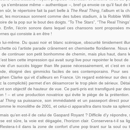
 ça s’embrasse même – authentique –, bref ça envoie ce qu’il faut de 
ûr, le répertoire fait la part belle à
The Real Thing
, l’album et la c
tat, les morceaux sonnent comme des tubes stadium, à la Robbie Wil
ire de la pop sur le bout des doigts. “To The Stars”, “The Real Things”
e. Enfin, l’écrin sonore dans lequel ces chansons sont proposées m
nes qui consiste à en être !
 lui-même. Du quasi noir et blanc scénique, obscurité timidement ill
 pochette où l’artiste parade crânement en chemisette floridienne. Nous
iste de continuer son petit bonhomme de chemin, mais plus haut, dans le
 c’est bien cette impression qui avait surgi live pour repointer le bout d
nvie d’un succès bigger than life passe nécessairement, et c’est en c
nde, éloigné des gimmicks faciles de ses contemporains. Pour ses 
ephen Clarke qui vit d’ailleurs en France. Un regard extérieur sur des 
onc la complicité) permet d’en désamorcer le trop plein de sérieux. Détail
nt son objectif de hauteur de vue. Ce parti-pris est transfiguré par de
n ! – et une production novatrice qui évite le piège de la prétention.
al Thing
sa puissance, son immédiateté et un passeport direct pour l
mme le monolithe de 2001, et celui-ci apparaîtra dans toute sa splen
ais qu’en est-il de celui de Gaspard Royant ? Difficile d’y répondre, 
se est sûre, la voie est dégagée, l’horizon clair. Conservera-t-il sa li
Restera-t-il dans la zone de confort d’une pop tirant sur la soul ou te