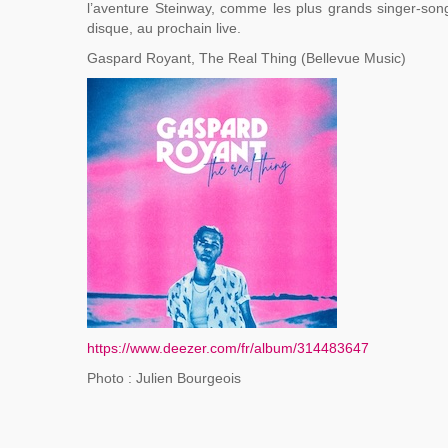
l’aventure Steinway, comme les plus grands singer-songw
disque, au prochain live.
Gaspard Royant, The Real Thing (Bellevue Music)
https://www.deezer.com/fr/album/314483647
Photo : Julien Bourgeois