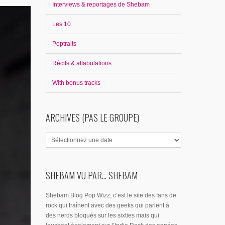
Interviews & reportages de Shebam
Les 10
Poptraits
Récits & affabulations
With bonus tracks
ARCHIVES (PAS LE GROUPE)
SHEBAM VU PAR... SHEBAM
Shebam Blog Pop Wizz, c’est le site des fans de
rock qui traînent avec des geeks qui parlent à
des nerds bloqués sur les sixties mais qui