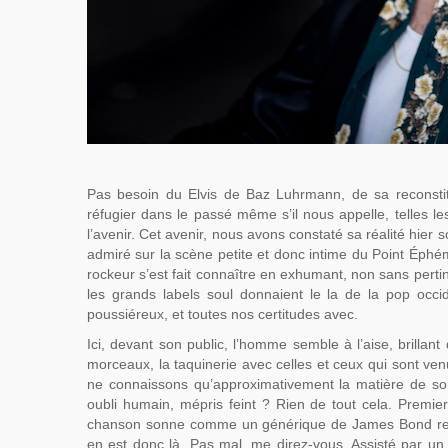
Pas besoin du Elvis de Baz Luhrmann, de sa reconstitu
réfugier dans le passé même s’il nous appelle, telles le
l’avenir. Cet avenir, nous avons constaté sa réalité hier
admiré sur la scène petite et donc intime du Point Éphé
rockeur s’est fait connaître en exhumant, non sans pertine
les grands labels soul donnaient le la de la pop occi
poussiéreux, et toutes nos certitudes avec.
Ici, devant son public, l’homme semble à l’aise, brilla
morceaux, la taquinerie avec celles et ceux qui sont ve
ne connaissons qu’approximativement la matière de so
oubli humain, mépris feint ? Rien de tout cela. Premi
chanson sonne comme un générique de James Bond rete
en est donc là. Pas mal, me direz-vous. Assisté par u