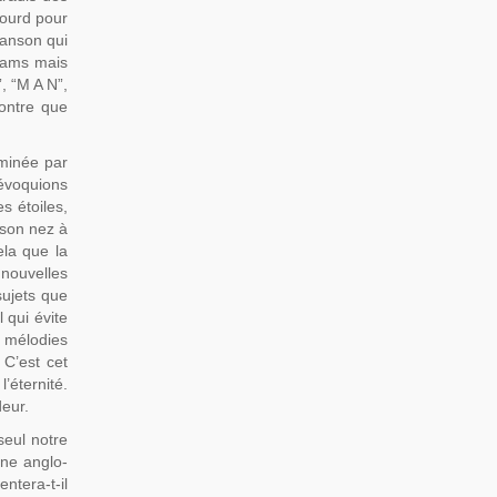
lourd pour
hanson qui
liams mais
, “M A N”,
ontre que
uminée par
 évoquions
s étoiles,
e son nez à
ela que la
nouvelles
sujets que
 qui évite
s mélodies
 C’est cet
’éternité.
deur.
seul notre
gne anglo-
ntera-t-il