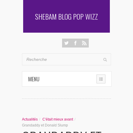
SHEBAM BLOG POP WIZZ
MENU
THE CHRONIQUES
LES RENCONTRES DE SHEBAM
Actualités
/
C'était mieux avant
/
PENSÉES & AUTRES AVENTURES
Grandaddy et Donald Slump