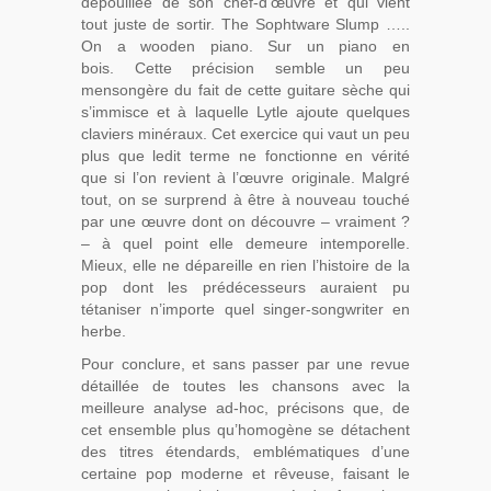
dépouillée de son chef-d’œuvre et qui vient
tout juste de sortir. The Sophtware Slump …..
On a wooden piano. Sur un piano en
bois. Cette précision semble un peu
mensongère du fait de cette guitare sèche qui
s’immisce et à laquelle Lytle ajoute quelques
claviers minéraux. Cet exercice qui vaut un peu
plus que ledit terme ne fonctionne en vérité
que si l’on revient à l’œuvre originale. Malgré
tout, on se surprend à être à nouveau touché
par une œuvre dont on découvre – vraiment ?
– à quel point elle demeure intemporelle.
Mieux, elle ne dépareille en rien l’histoire de la
pop dont les prédécesseurs auraient pu
tétaniser n’importe quel singer-songwriter en
herbe.
Pour conclure, et sans passer par une revue
détaillée de toutes les chansons avec la
meilleure analyse ad-hoc, précisons que, de
cet ensemble plus qu’homogène se détachent
des titres étendards, emblématiques d’une
certaine pop moderne et rêveuse, faisant le