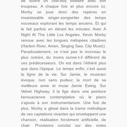
de suivre un cow-boy solitaire avec son
troupeau. A chaque fois et plus encore ici,
Morby se joue donc des repères en
insaisissable singer-songwriter des temps
nouveaux explorant les temps anciens. Et qui
le fait parfois en étirant les minutes. Avec A
Night At The Little Los Angeles, Kevin Morby
renoue avec les longues mélopées citadines
(Harlem River, Amen, Singing Saw, City Music).
Paradoxalement, ce n’est pas le morceau le
plus notoire, du moins sonne-t-il différent de
ces prédécesseurs. On est dans l’éthéré plus
que dans l’épique. Le temps enfin, c’est aussi
la ligne de la vie. Sur Jamie, le musicien
évoque, non sans pudeur, la mort de sa
meilleure amie et muse Jamie Ewing. Sur
Velvet Highway, il la fige dans une peinture
kerouacienne contemplative où le piano
s’ajoute à son instrumentarium. Une fois de
plus, Morby a glissé dans la trame mélodique
de ces captations vivantes qui enveloppent une
chanson, réalisation forcément artificielle, de
chair. Provisions conclut sur des notes