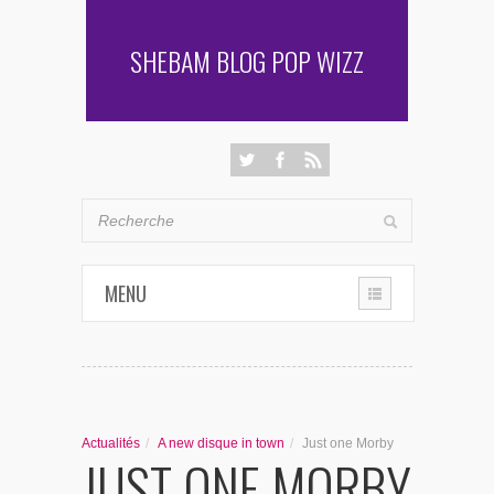
SHEBAM BLOG POP WIZZ
MENU
THE CHRONIQUES
LES RENCONTRES DE SHEBAM
Actualités
/
A new disque in town
/
Just one Morby
JUST ONE MORBY
PENSÉES & AUTRES AVENTURES