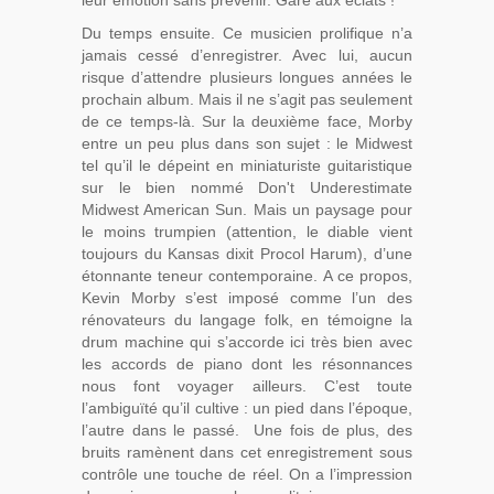
leur émotion sans prévenir. Gare aux éclats !
Du temps ensuite. Ce musicien prolifique n’a
jamais cessé d’enregistrer. Avec lui, aucun
risque d’attendre plusieurs longues années le
prochain album. Mais il ne s’agit pas seulement
de ce temps-là. Sur la deuxième face, Morby
entre un peu plus dans son sujet : le Midwest
tel qu’il le dépeint en miniaturiste guitaristique
sur le bien nommé Don't Underestimate
Midwest American Sun. Mais un paysage pour
le moins trumpien (attention, le diable vient
toujours du Kansas dixit Procol Harum), d’une
étonnante teneur contemporaine. A ce propos,
Kevin Morby s’est imposé comme l’un des
rénovateurs du langage folk, en témoigne la
drum machine qui s’accorde ici très bien avec
les accords de piano dont les résonnances
nous font voyager ailleurs. C’est toute
l’ambiguïté qu’il cultive : un pied dans l’époque,
l’autre dans le passé. Une fois de plus, des
bruits ramènent dans cet enregistrement sous
contrôle une touche de réel. On a l’impression