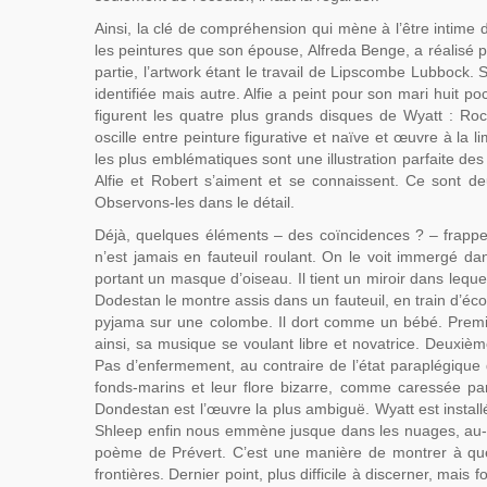
Ainsi, la clé de compréhension qui mène à l’être intim
les peintures que son épouse, Alfreda Benge, a réalisé po
partie, l’artwork étant le travail de Lipscombe Lubbock.
identifiée mais autre. Alfie a peint pour son mari huit 
figurent les quatre plus grands disques de Wyatt : Ro
oscille entre peinture figurative et naïve et œuvre à la l
les plus emblématiques sont une illustration parfaite de
Alfie et Robert s’aiment et se connaissent. Ce sont de
Observons-les dans le détail.
Déjà, quelques éléments – des coïncidences ? – frappen
n’est jamais en fauteuil roulant. On le voit immergé dan
portant un masque d’oiseau. Il tient un miroir dans lequ
Dodestan le montre assis dans un fauteuil, en train d’é
pyjama sur une colombe. Il dort comme un bébé. Premier 
ainsi, sa musique se voulant libre et novatrice. Deuxiè
Pas d’enfermement, au contraire de l’état paraplégique
fonds-marins et leur flore bizarre, comme caressée par
Dondestan est l’œuvre la plus ambiguë. Wyatt est install
Shleep enfin nous emmène jusque dans les nuages, au-de
poème de Prévert. C’est une manière de montrer à que
frontières. Dernier point, plus difficile à discerner, mai