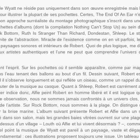
e de Wyatt ne réside pas uniquement dans son œuvre enregistrée mais
ur illustrer la plupart de ses pochettes. Certes, The End Of An Ear n’e
 Son approche surréaliste du montage photographique s’inscrit dans une
pochettes d’albums (dont la compilation Nothing Can’t Stop Us) au sein 
ck Bottom, Ruth Is Stranger Than Richard, Dondestan, Shleep. Le sty
imite de l’abstraction. Miracle de l’existence comme on en vit parfois, l
s paysages sonores et intérieurs de Robert. Quoi de plus logique, me d
ux artistes authentiques et l’une ne peut que comprendre l’univers d
t l’esprit. Sur les pochettes où il semble apparaître, comme par ma
s l’eau tenant des ballons au bout d’un fil. Dessin suivant, Robert e
el il s’observe longuement et qui reflète un oiseau, comme un rappel 
couter de la musique au casque. Quant à Shleep, Robert est carrément 
indice donc, Alfie peint Robert en homme libéré et il est logique qu’
me observation, nous ne sommes jamais confrontés à un univers clos, 
 de l’artiste. Sur Rock Bottom, nous sommes à la plage. On distingu
 la brise marine. L’album suivant présente Robert et Alfie dans un 
é dans son salon, mais les grandes baies vitrées ouvrent sur une plag
ssus d’un village – Louth où Alfie et lui vivent désormais ? –, com
l point la musique de Wyatt est pareil à un paysage, vaste et déga
s fondamental : ces illustrations proposent toujours une issue. Un tableau