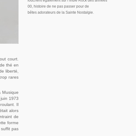
louchent également sur l’Indie Rock des années
00, histoire de ne pas passer pour de
bêtes adorateurs de la Sainte Nostalgie.
out court.
 de thé en
e liberté,
trop rares
la Musique
 juin 1973
roulant. Il
était alors
ntraint de
ette forme
suffit pas