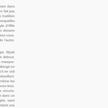
 bien dans
n fait pas
 tradition
desquelles
le d’Alfie
es dessins
irez-vous.
e l’autre.
gie, Wyatt
st debout,
du masque.
allongé en
il en soit
étouffant.
e même les
sous-bois.
e, encore.
me dans un
gée, sans
 étant une