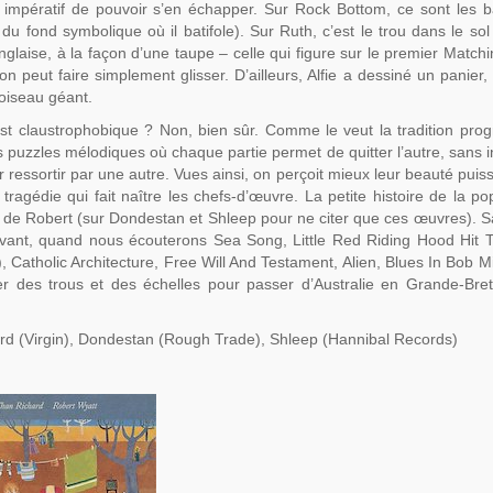
ait impératif de pouvoir s’en échapper. Sur Rock Bottom, ce sont les b
 du fond symbolique où il batifole). Sur Ruth, c’est le trou dans le so
laise, à la façon d’une taupe – celle qui figure sur le premier Match
n peut faire simplement glisser. D’ailleurs, Alfie a dessiné un panier, 
l’oiseau géant.
st claustrophobique ? Non, bien sûr. Comme le veut la tradition prog
uzzles mélodiques où chaque partie permet de quitter l’autre, sans i
ressortir par une autre. Vues ainsi, on perçoit mieux leur beauté puiss
tragédie qui fait naître les chefs-d’œuvre. La petite histoire de la po
ns de Robert (sur Dondestan et Shleep pour ne citer que ces œuvres). 
avant, quand nous écouterons Sea Song, Little Red Riding Hood Hit 
, Catholic Architecture, Free Will And Testament, Alien, Blues In Bob M
er des trous et des échelles pour passer d’Australie en Grande-Bre
rd (Virgin), Dondestan (Rough Trade), Shleep (Hannibal Records)