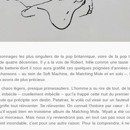
onnages les plus singuliers de la pop britannique, voire de la pop t
e quatre décennies. Il y a la voix de Robert, frêle comme une tasse
 de batterie dont il nous aura gratifié ces quelques poignées d’années d
s chansons – au sein de Soft Machine, de Matching Mole et en solo –, 
us avons de plus précieux.
 chaos légers, presque primesautiers. L’homme a su rire de tout, de 
t imbécile – cruellement imbécile – qui l’a frappé cette nuit du premier
te qui précipite son destin. Patatras, le voilà cul vissé sur un fauteuil 
nifie tout réinventer. Se réinventer. On connait l’histoire par cœur : il 
u’il voyait bien en troisième album de Matching Mole. Wyatt a été co
aux morceaux. Mais nous n’y reviendrons pas, en tout cas pas sous c
oint insondable, c’est pour une autre raison. Pour la comprendre, il ne 