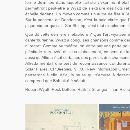
forme délimitée dans laquelle l’artiste s’exprime, il ét
permettront peut-être à Wyatt de s’extraire des flots (et
échelle dedans. Un moyen comme un autre de filer à l’ang
Sur la pochette de Dondestan, c’est la baie vitrée que l’o
pique-niquer qui sait. Sur Shleep, c’est tout simplement 
Que dit cette dernière métaphore ? Que l’art wyattien e
canterburienne, Wyatt a conçu ses chansons comme des p
ni regret. Comme au théâtre, on entre par une porte pour 
plénitude retrouvée et, plus globalement, ce sens de la 
aussi qu’Alfie a écrit certaines des paroles des chanso
Alfreda méritait une part de reconnaissance car dorén
Solar Flares, CP Jeebies, N.I.O. (New Information Order)
penserons à elle. Alfie, la muse qui s’amuse à dessin
comprend que Bob ait été séduit.
Robert Wyatt, Rock Bottom, Ruth Is Stranger Than Richa