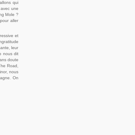
allons qui
l avec une
ing Mole ?
pour aller
ressive et
ngratitude
ante, leur
p nous dit
Sans doute
The Road,
inor, nous
tagne. On