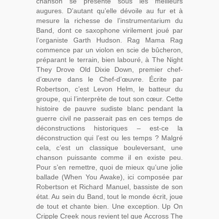
chanson se présente sous les meilleurs
augures. D’autant qu’elle dévoile au fur et à
mesure la richesse de l’instrumentarium du
Band, dont ce saxophone virilement joué par
l’organiste Garth Hudson. Rag Mama Rag
commence par un violon en scie de bûcheron,
préparant le terrain, bien labouré, à The Night
They Drove Old Dixie Down, premier chef-
d’œuvre dans le Chef-d’œuvre. Écrite par
Robertson, c’est Levon Helm, le batteur du
groupe, qui l’interprète de tout son cœur. Cette
histoire de pauvre sudiste blanc pendant la
guerre civil ne passerait pas en ces temps de
déconstructions historiques – est-ce la
déconstruction qui l’est ou les temps ? Malgré
cela, c’est un classique bouleversant, une
chanson puissante comme il en existe peu.
Pour s’en remettre, quoi de mieux qu’une jolie
ballade (When You Awake), ici composée par
Robertson et Richard Manuel, bassiste de son
état. Au sein du Band, tout le monde écrit, joue
de tout et chante bien. Une exception. Up On
Cripple Creek nous revient tel que Accross The