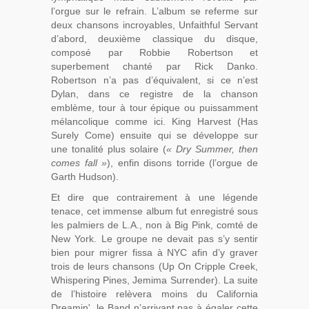
l’orgue sur le refrain. L’album se referme sur
deux chansons incroyables, Unfaithful Servant
d’abord, deuxième classique du disque,
composé par Robbie Robertson et
superbement chanté par Rick Danko.
Robertson n’a pas d’équivalent, si ce n’est
Dylan, dans ce registre de la chanson
emblème, tour à tour épique ou puissamment
mélancolique comme ici. King Harvest (Has
Surely Come) ensuite qui se développe sur
une tonalité plus solaire (
« Dry Summer, then
comes fall »
), enfin disons torride (l’orgue de
Garth Hudson).
Et dire que contrairement à une légende
tenace, cet immense album fut enregistré sous
les palmiers de L.A., non à Big Pink, comté de
New York. Le groupe ne devait pas s’y sentir
bien pour migrer fissa à NYC afin d’y graver
trois de leurs chansons (Up On Cripple Creek,
Whispering Pines, Jemima Surrender). La suite
de l’histoire relèvera moins du California
Dreamin', le Band n’arrivant pas à égaler cette