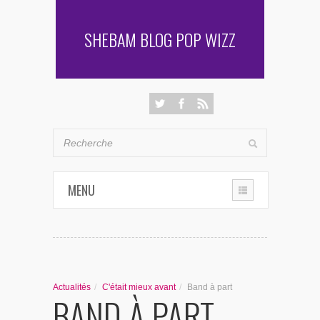
SHEBAM BLOG POP WIZZ
MENU
THE CHRONIQUES
LES RENCONTRES DE SHEBAM
Actualités
/
C'était mieux avant
/
Band à part
BAND À PART
PENSÉES & AUTRES AVENTURES