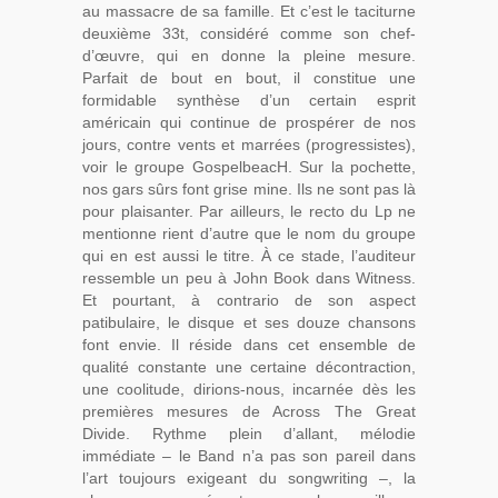
au massacre de sa famille. Et c’est le taciturne
deuxième 33t, considéré comme son chef-
d’œuvre, qui en donne la pleine mesure.
Parfait de bout en bout, il constitue une
formidable synthèse d’un certain esprit
américain qui continue de prospérer de nos
jours, contre vents et marrées (progressistes),
voir le groupe GospelbeacH. Sur la pochette,
nos gars sûrs font grise mine. Ils ne sont pas là
pour plaisanter. Par ailleurs, le recto du Lp ne
mentionne rient d’autre que le nom du groupe
qui en est aussi le titre. À ce stade, l’auditeur
ressemble un peu à John Book dans Witness.
Et pourtant, à contrario de son aspect
patibulaire, le disque et ses douze chansons
font envie. Il réside dans cet ensemble de
qualité constante une certaine décontraction,
une coolitude, dirions-nous, incarnée dès les
premières mesures de Across The Great
Divide. Rythme plein d’allant, mélodie
immédiate – le Band n’a pas son pareil dans
l’art toujours exigeant du songwriting –, la