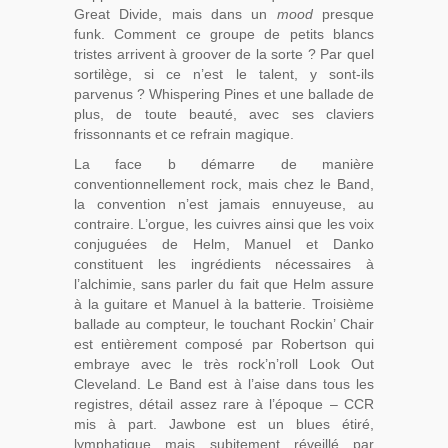
Great Divide, mais dans un
mood
presque
funk. Comment ce groupe de petits blancs
tristes arrivent à groover de la sorte ? Par quel
sortilège, si ce n’est le talent, y sont-ils
parvenus ? Whispering Pines et une ballade de
plus, de toute beauté, avec ses claviers
frissonnants et ce refrain magique.
La face b démarre de manière
conventionnellement rock, mais chez le Band,
la convention n’est jamais ennuyeuse, au
contraire. L’orgue, les cuivres ainsi que les voix
conjuguées de Helm, Manuel et Danko
constituent les ingrédients nécessaires à
l’alchimie, sans parler du fait que Helm assure
à la guitare et Manuel à la batterie. Troisième
ballade au compteur, le touchant Rockin’ Chair
est entièrement composé par Robertson qui
embraye avec le très rock’n’roll Look Out
Cleveland. Le Band est à l’aise dans tous les
registres, détail assez rare à l’époque – CCR
mis à part. Jawbone est un blues étiré,
lymphatique mais subitement réveillé par