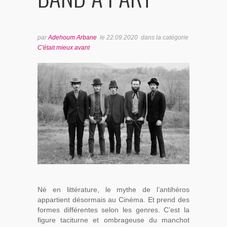
BONUS TRACKS
par
Adehoum Arbane
le
22.09.2020
dans la catégorie
C'était mieux avant
Né en littérature, le mythe de l’antihéros
appartient désormais au Cinéma. Et prend des
formes différentes selon les genres. C’est la
figure taciturne et ombrageuse du manchot