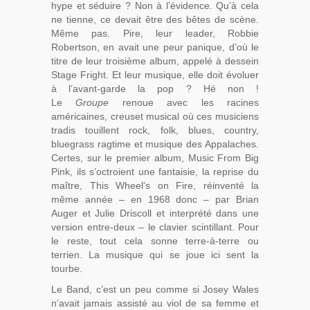
hype et séduire ? Non à l’évidence. Qu’à cela
ne tienne, ce devait être des bêtes de scène.
Même pas. Pire, leur leader, Robbie
Robertson, en avait une peur panique, d’où le
titre de leur troisième album, appelé à dessein
Stage Fright. Et leur musique, elle doit évoluer
à l’avant-garde la pop ? Hé non !
Le
Groupe
renoue avec les racines
américaines, creuset musical où ces musiciens
tradis touillent rock, folk, blues, country,
bluegrass ragtime et musique des Appalaches.
Certes, sur le premier album, Music From Big
Pink, ils s’octroient une fantaisie, la reprise du
maître, This Wheel's on Fire, réinventé la
même année – en 1968 donc – par Brian
Auger et Julie Driscoll et interprété dans une
version entre-deux – le clavier scintillant. Pour
le reste, tout cela sonne terre-à-terre ou
terrien. La musique qui se joue ici sent la
tourbe.
Le Band, c’est un peu comme si Josey Wales
n’avait jamais assisté au viol de sa femme et