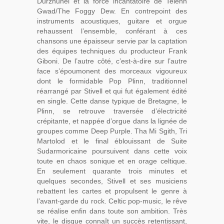
Durzhunel et la force incantatoire de Telenn
Gwad/The Foggy Dew. En contrepoint des
instruments acoustiques, guitare et orgue
rehaussent l’ensemble, conférant à ces
chansons une épaisseur servie par la captation
des équipes techniques du producteur Frank
Giboni. De l’autre côté, c’est-à-dire sur l’autre
face s’époumonent des morceaux vigoureux
dont le formidable Pop Plinn, traditionnel
réarrangé par Stivell et qui fut également édité
en single. Cette danse typique de Bretagne, le
Plinn, se retrouve traversée d’électricité
crépitante, et nappée d’orgue dans la lignée de
groupes comme Deep Purple. Tha Mi Sgith, Tri
Martolod et le final éblouissant de Suite
Sudarmoricaine poursuivent dans cette voix
toute en chaos sonique et en orage celtique.
En seulement quarante trois minutes et
quelques secondes, Stivell et ses musiciens
rebattent les cartes et propulsent le genre à
l’avant-garde du rock. Celtic pop-music, le rêve
se réalise enfin dans toute son ambition. Très
vite, le disque connaît un succès retentissant,