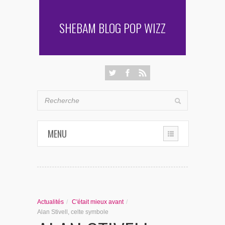
SHEBAM BLOG POP WIZZ
MENU
THE CHRONIQUES
LES RENCONTRES DE SHEBAM
Actualités
/
C'était mieux avant
/
PENSÉES & AUTRES AVENTURES
Alan Stivell, celte symbole