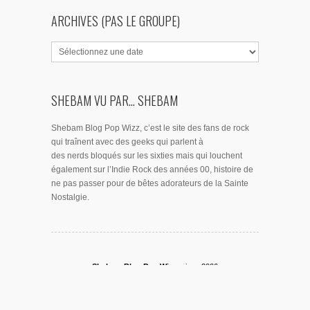
ARCHIVES (PAS LE GROUPE)
SHEBAM VU PAR... SHEBAM
Shebam Blog Pop Wizz, c’est le site des fans de rock
qui traînent avec des geeks qui parlent à
des nerds bloqués sur les sixties mais qui louchent
également sur l’Indie Rock des années 00, histoire de
ne pas passer pour de bêtes adorateurs de la Sainte
Nostalgie.
Shebam Blog Pop Wizz,
since 2006
© 2026
Shebam Blog Pop Wizz.
Une réalisation
Dixens
.