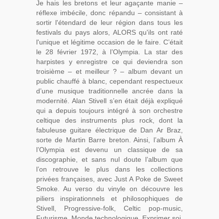
Je hais les bretons et leur agaçante manie –
réflexe imbécile, donc répandu – consistant à
sortir l'étendard de leur région dans tous les
festivals du pays alors, ALORS qu'ils ont raté
l'unique et légitime occasion de le faire. C’était
le 28 février 1972, à l’Olympia. La star des
harpistes y enregistre ce qui deviendra son
troisième – et meilleur ? – album devant un
public chauffé à blanc, cependant respectueux
d’une musique traditionnelle ancrée dans la
modernité. Alan Stivell s’en était déjà expliqué
qui a depuis toujours intégré à son orchestre
celtique des instruments plus rock, dont la
fabuleuse guitare électrique de Dan Ar Braz,
sorte de Martin Barre breton. Ainsi, l’album À
l’Olympia est devenu un classique de sa
discographie, et sans nul doute l’album que
l’on retrouve le plus dans les collections
privées françaises, avec Just A Poke de Sweet
Smoke. Au verso du vinyle on découvre les
piliers inspirationnels et philosophiques de
Stivell, Progressive-folk, Celtic pop-music,
Futurisme, Monde technologique, Exprimer soi,