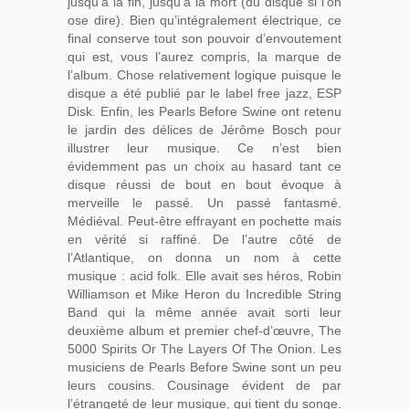
jusqu’à la fin, jusqu’à la mort (du disque si l’on
ose dire). Bien qu’intégralement électrique, ce
final conserve tout son pouvoir d’envoutement
qui est, vous l’aurez compris, la marque de
l’album. Chose relativement logique puisque le
disque a été publié par le label free jazz, ESP
Disk. Enfin, les Pearls Before Swine ont retenu
le jardin des délices de Jérôme Bosch pour
illustrer leur musique. Ce n’est bien
évidemment pas un choix au hasard tant ce
disque réussi de bout en bout évoque à
merveille le passé. Un passé fantasmé.
Médiéval. Peut-être effrayant en pochette mais
en vérité si raffiné. De l’autre côté de
l’Atlantique, on donna un nom à cette
musique : acid folk. Elle avait ses héros, Robin
Williamson et Mike Heron du Incredible String
Band qui la même année avait sorti leur
deuxième album et premier chef-d’œuvre, The
5000 Spirits Or The Layers Of The Onion. Les
musiciens de Pearls Before Swine sont un peu
leurs cousins. Cousinage évident de par
l’étrangeté de leur musique, qui tient du songe.