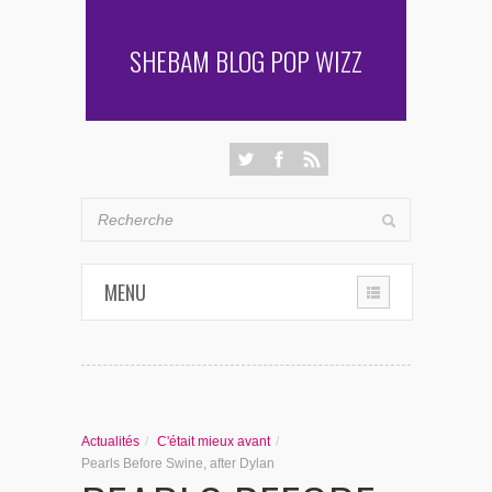
SHEBAM BLOG POP WIZZ
MENU
THE CHRONIQUES
LES RENCONTRES DE SHEBAM
Actualités
/
C'était mieux avant
/
PENSÉES & AUTRES AVENTURES
Pearls Before Swine, after Dylan