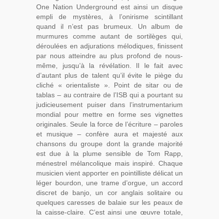
One Nation Underground est ainsi un disque
empli de mystères, à l’onirisme scintillant
quand il n’est pas brumeux. Un album de
murmures comme autant de sortilèges qui,
déroulées en adjurations mélodiques, finissent
par nous atteindre au plus profond de nous-
même, jusqu’à la révélation. Il le fait avec
d’autant plus de talent qu’il évite le piège du
cliché « orientaliste ». Point de sitar ou de
tablas – au contraire de l’ISB qui a pourtant su
judicieusement puiser dans l’instrumentarium
mondial pour mettre en forme ses vignettes
originales. Seule la force de l’écriture – paroles
et musique – confère aura et majesté aux
chansons du groupe dont la grande majorité
est due à la plume sensible de Tom Rapp,
ménestrel mélancolique mais inspiré. Chaque
musicien vient apporter en pointilliste délicat un
léger bourdon, une trame d’orgue, un accord
discret de banjo, un cor anglais solitaire ou
quelques caresses de balaie sur les peaux de
la caisse-claire. C’est ainsi une œuvre totale,