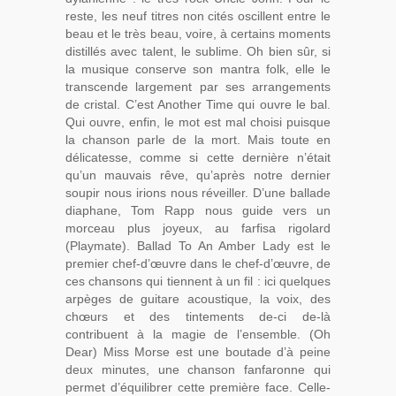
reste, les neuf titres non cités oscillent entre le
beau et le très beau, voire, à certains moments
distillés avec talent, le sublime. Oh bien sûr, si
la musique conserve son mantra folk, elle le
transcende largement par ses arrangements
de cristal. C’est Another Time qui ouvre le bal.
Qui ouvre, enfin, le mot est mal choisi puisque
la chanson parle de la mort. Mais toute en
délicatesse, comme si cette dernière n’était
qu’un mauvais rêve, qu’après notre dernier
soupir nous irions nous réveiller. D’une ballade
diaphane, Tom Rapp nous guide vers un
morceau plus joyeux, au farfisa rigolard
(Playmate). Ballad To An Amber Lady est le
premier chef-d’œuvre dans le chef-d’œuvre, de
ces chansons qui tiennent à un fil : ici quelques
arpèges de guitare acoustique, la voix, des
chœurs et des tintements de-ci de-là
contribuent à la magie de l’ensemble. (Oh
Dear) Miss Morse est une boutade d’à peine
deux minutes, une chanson fanfaronne qui
permet d’équilibrer cette première face. Celle-