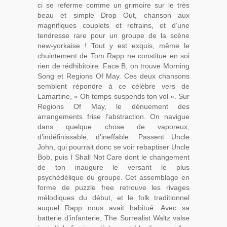
ci se referme comme un grimoire sur le très
beau et simple Drop Out, chanson aux
magnifiques couplets et refrains, et d’une
tendresse rare pour un groupe de la scène
new-yorkaise ! Tout y est exquis, même le
chuintement de Tom Rapp ne constitue en soi
rien de rédhibitoire. Face B, on trouve Morning
Song et Regions Of May. Ces deux chansons
semblent répondre à ce célèbre vers de
Lamartine, « Oh temps suspends ton vol ». Sur
Regions Of May, le dénuement des
arrangements frise l’abstraction. On navigue
dans quelque chose de vaporeux,
d’indéfinissable, d’ineffable. Passent Uncle
John, qui pourrait donc se voir rebaptiser Uncle
Bob, puis I Shall Not Care dont le changement
de ton inaugure le versant le plus
psychédélique du groupe. Cet assemblage en
forme de puzzle free retrouve les rivages
mélodiques du début, et le folk traditionnel
auquel Rapp nous avait habitué. Avec sa
batterie d’infanterie, The Surrealist Waltz valse