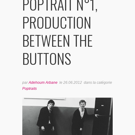
POPTRAIT N°1,
BONUS TRACKS
PRODUCTION
BETWEEN THE
BUTTONS
par
Adehoum Arbane
le
26.06.2012
dans la catégorie
Poptraits