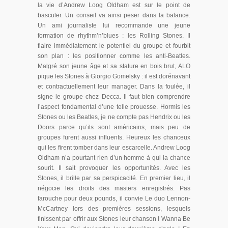
la vie d’Andrew Loog Oldham est sur le point de
basculer. Un conseil va ainsi peser dans la balance.
Un ami journaliste lui recommande une jeune
formation de rhythm’n’blues : les Rolling Stones. Il
flaire immédiatement le potentiel du groupe et fourbit
son plan : les positionner comme les anti-Beatles.
Malgré son jeune âge et sa stature en bois brut, ALO
pique les Stones à Giorgio Gomelsky : il est dorénavant
et contractuellement leur manager. Dans la foulée, il
signe le groupe chez Decca. Il faut bien comprendre
l’aspect fondamental d’une telle prouesse. Hormis les
Stones ou les Beatles, je ne compte pas Hendrix ou les
Doors parce qu’ils sont américains, mais peu de
groupes furent aussi influents. Heureux les chanceux
qui les firent tomber dans leur escarcelle. Andrew Loog
Oldham n’a pourtant rien d’un homme à qui la chance
sourit. Il sait provoquer les opportunités. Avec les
Stones, il brille par sa perspicacité. En premier lieu, il
négocie les droits des masters enregistrés. Pas
farouche pour deux pounds, il convie Le duo Lennon-
McCartney lors des premières sessions, lesquels
finissent par offrir aux Stones leur chanson I Wanna Be