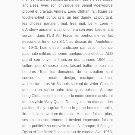
anglaises. Avec son physique de Benoît Poelvoorde
propret et cravaté, Andrew Loog Oldham fait figure de
touche-à-tout iconoclaste, un brin dandy. Et pourtant,
les choses partaient mal, très mal. Le « Loog »
d’Andrew appartenait à l’origine à son père. Lieutenant
servant dans l’US Air Force, le bonhomme se fait
descendre, lui et son B-17, au dessus de l’Angleterre
en 1943. Loin d’être handicapé par cette influence
paternalo-militaro-aérienne quelque peu déchue, ALO
prend son envol à l’horizon des années 1960. La
culture pop s’impose alors, faisant battre le cœur de
Londres. Tous les domaines de la création sont
concernés : mode, design, musique, cinéma,
architecture. Les Art Schools servent de vivier. C’est là
qu’entre en scène notre futur gros poisson. Andrew
Loog Oldham commence par la mode comme assistant
de la styliste Mary Quant. De l’aiguille au diamant des
platines, il n’y a qu’un fil que le jeune homme, habile,
tire telle la couverture du destin. Mais une fois de plus,
ses options surprennent. Il devient impresario faisant
de la publicité sa nouvelle arme. A l’époque, il épingle
Dylan et Joe Meek à son tableau de chasse. Avril 1963,