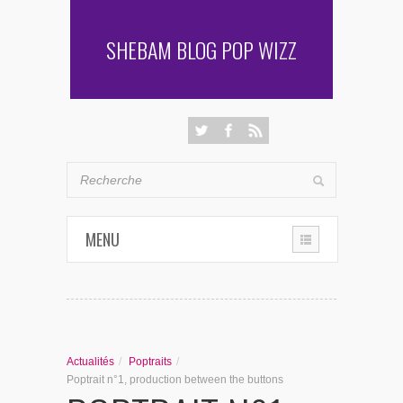
SHEBAM BLOG POP WIZZ
MENU
THE CHRONIQUES
LES RENCONTRES DE SHEBAM
Actualités
/
Poptraits
/
PENSÉES & AUTRES AVENTURES
Poptrait n°1, production between the buttons