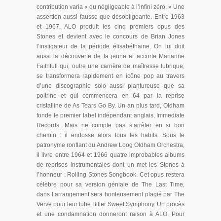
contribution varia « du négligeable à l’infini zéro. » Une
assertion aussi fausse que désobligeante. Entre 1963
et 1967, ALO produit les cinq premiers opus des
Stones et devient avec le concours de Brian Jones
l’instigateur de la période élisabéthaine. On lui doit
aussi la découverte de la jeune et accorte Marianne
Faithfull qui, outre une carrière de maîtresse lubrique,
se transformera rapidement en icône pop au travers
d’une discographie solo aussi plantureuse que sa
poitrine et qui commencera en 64 par la reprise
cristalline de As Tears Go By. Un an plus tard, Oldham
fonde le premier label indépendant anglais, Immediate
Records. Mais ne compte pas s’arrêter en si bon
chemin : il endosse alors tous les habits. Sous le
patronyme ronflant du Andrew Loog Oldham Orchestra,
il livre entre 1964 et 1966 quatre improbables albums
de reprises instrumentales dont un met les Stones à
l’honneur : Rolling Stones Songbook. Cet opus restera
célèbre pour sa version géniale de The Last Time,
dans l’arrangement sera honteusement plagié par The
Verve pour leur tube Bitter Sweet Symphony. Un procès
et une condamnation donneront raison à ALO. Pour