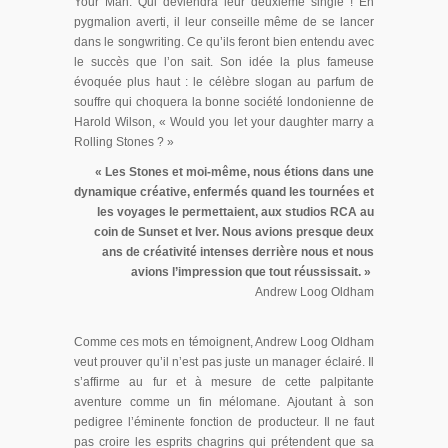
Your Man. Qui deviendra leur deuxième single ! En
pygmalion averti, il leur conseille même de se lancer
dans le songwriting. Ce qu’ils feront bien entendu avec
le succès que l’on sait. Son idée la plus fameuse
évoquée plus haut : le célèbre slogan au parfum de
souffre qui choquera la bonne société londonienne de
Harold Wilson, « Would you let your daughter marry a
Rolling Stones ? »
« Les Stones et moi-même, nous étions dans une
dynamique créative, enfermés quand les tournées et
les voyages le permettaient, aux studios RCA au
coin de Sunset et Iver. Nous avions presque deux
ans de créativité intenses derrière nous et nous
avions l’impression que tout réussissait. »
Andrew Loog Oldham
Comme ces mots en témoignent, Andrew Loog Oldham
veut prouver qu’il n’est pas juste un manager éclairé. Il
s’affirme au fur et à mesure de cette palpitante
aventure comme un fin mélomane. Ajoutant à son
pedigree l’éminente fonction de producteur. Il ne faut
pas croire les esprits chagrins qui prétendent que sa