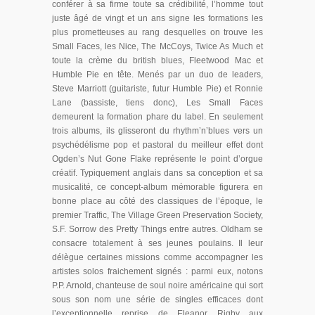
conférer à sa firme toute sa crédibilité, l’homme tout
juste âgé de vingt et un ans signe les formations les
plus prometteuses au rang desquelles on trouve les
Small Faces, les Nice, The McCoys, Twice As Much et
toute la crème du british blues, Fleetwood Mac et
Humble Pie en tête. Menés par un duo de leaders,
Steve Marriott (guitariste, futur Humble Pie) et Ronnie
Lane (bassiste, tiens donc), Les Small Faces
demeurent la formation phare du label. En seulement
trois albums, ils glisseront du rhythm’n’blues vers un
psychédélisme pop et pastoral du meilleur effet dont
Ogden’s Nut Gone Flake représente le point d’orgue
créatif. Typiquement anglais dans sa conception et sa
musicalité, ce concept-album mémorable figurera en
bonne place au côté des classiques de l’époque, le
premier Traffic, The Village Green Preservation Society,
S.F. Sorrow des Pretty Things entre autres. Oldham se
consacre totalement à ses jeunes poulains. Il leur
délègue certaines missions comme accompagner les
artistes solos fraichement signés : parmi eux, notons
P.P. Arnold, chanteuse de soul noire américaine qui sort
sous son nom une série de singles efficaces dont
l’exceptionnelle reprise de Eleanor Rigby aux