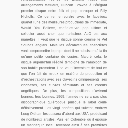
arrangements fastueux, Duncan Browne à l’élégant
premier disque entre folk et pop baroque et Billy
Nicholls. Ce dernier enregistre avec le facetieux
quartet l’une des meilleures productions de Immediate,
Would You Believe, chef-d’œuvre pop ultime et
collector aussi cher que rarissime. ALO est aux
manettes, il veut que le disque sonne comme le Pet
Sounds anglais. Mais les déconvenues financières
vont compromettre le projet dont il ne subsistera à la fin
qu’une petite centaine de copies. Malgré cela, le
disque aujourd’hui réédité témoigne de l’ambition de
son habile promoteur. Il se veut l’inventaire de tout ce
que l’on fait de mieux en matière de production et
d’orchestrations avec ses clavecins omniprésents, ses
clochettes, ses cuivres sémillants et ses chœurs
angéliques. De plus, les compositions s’avèrent
bonnes, très bonnes. 1969, l’année ne sera pas plus
discographique qu’érotique puisque le label coule
définitivement. Les vingt années qui suivent, Andrew
Loog Oldham les passera d’abord aux USA, produisant
de nombreux artistes. Puis, en Colombie où il épouse
un mannequin local, revenant ainsi à ses premières