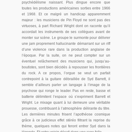
psychédélisme naissant. Plus dingue encore que
toutes les productions américaines sorties entre 1966
et 1968. Et ce malgré un handicap apparemment
majeur : les musiciens de Pin Floyd ne sont pas des
virtuoses, à part Richard Wright dont on raconte qu’il
accordait les instruments de ses collègues avant de
monter sur scène. Le groupe le surmonte pour délivrer
une jam proprement hallucinante démarrant sur un riff
d’une violence rare dans la production anglaise de
l’époque. Par la suite, on ne peut compter sur un
éventuel relâchement des musiciens qui, jusqu’au-
boutistes, sont bien décidés à repousser les frontières
du rock. A ce propos, l’orgue se veut un parfait
contrepoint à la guitare débraillée de Syd Barrett, il
semble d’ailleurs parler un langage à l’image de la
psychose qui ronge le leader. Pas en reste, basse et
batterie délimitent l’espace où s’expriment Barrett et
Wright. Le mixage quant à lui demeure une véritable
prouesse, contribuant à l’atmosphère délirante du titre.
Les dernières minutes frisent l’apothéose cosmique
grâce à ce judicieux effet stéréo filtrant la reprise du
thème, quelques notes qui feront entrer Syd dans la