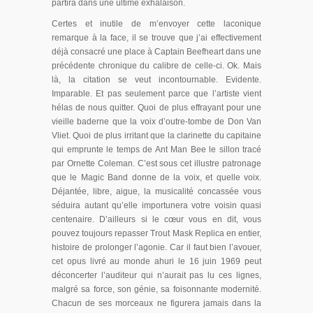
partira dans une ultime exhalaison.
Certes et inutile de m’envoyer cette laconique
remarque à la face, il se trouve que j’ai effectivement
déjà consacré une place à Captain Beefheart dans une
précédente chronique du calibre de celle-ci. Ok. Mais
là, la citation se veut incontournable. Evidente.
Imparable. Et pas seulement parce que l’artiste vient
hélas de nous quitter. Quoi de plus effrayant pour une
vieille baderne que la voix d’outre-tombe de Don Van
Vliet. Quoi de plus irritant que la clarinette du capitaine
qui emprunte le temps de Ant Man Bee le sillon tracé
par Ornette Coleman. C’est sous cet illustre patronage
que le Magic Band donne de la voix, et quelle voix.
Déjantée, libre, aigue, la musicalité concassée vous
séduira autant qu’elle importunera votre voisin quasi
centenaire. D’ailleurs si le cœur vous en dit, vous
pouvez toujours repasser Trout Mask Replica en entier,
histoire de prolonger l’agonie. Car il faut bien l’avouer,
cet opus livré au monde ahuri le 16 juin 1969 peut
déconcerter l’auditeur qui n’aurait pas lu ces lignes,
malgré sa force, son génie, sa foisonnante modernité.
Chacun de ses morceaux ne figurera jamais dans la