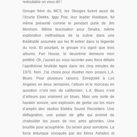
redoutable on vous dit !
Groupe frère du MC5, les Stooges furent aussi de
l’écurie Elektra. Iggy Pop, leur leader élastique, fut
même présenté comme le pendant punk de Jim
Morrison. Même fascination pour Sinatra, même
exploration méthodique de la scène dans une
théâtralité assumée qui les fit entrer dans la légende
du rock. Et pourtant, le groupe n’a signé que trois
albums. Fun House, le deuxième demeure mon
préféré. Oh, j’aurais pu vous raconter avec force détails
l’apothéose bruitiste tapie dans les cinq minutes de
1970. Non. J’ai choisi pour illustrer mon propos L.A.
Blues. Pour plusieurs raisons. Enregistré à Los
Angeles en deux semaines, l’album et le morceau en
question n’ont rien de californien. L.A. Blues n’est
d’ailleurs pas vraiment un blues. Mais une sorte de
harakiri sonore, une explosion de gerbe sur les murs
d’amplis des studios Elektra Sound Recorders. Une
déflagration, une putain de gifle qui promet de
chatouiller les joues de nos amis gérontes. Une
bouillie pour acouphène. Du larsen pour sonotone. La
force tellurique invoquée par les frères Asheton et