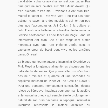
tracklist de la chance aux chansons et pour cause. Pas
plus qu’il ne sera célébré aux NRJ Music Award. Qui
s’en plaindra ? Pas moi. Revenons à Ant Man Bee.
Malgré le talent du Don Van Vliet, il ne faut pas sous
estimer le savoir-faire des musiciens qui font un peu
plus que l’accompagner. Jeff Cotton à la guitare et
John French à la batterie constituent la clé de voute de
l’édifice beefheartien. Fer de lance du Magic Band, ils
interprètent Ant Man Bee et les vingt sept autres
morceaux avec une rare intégrité. Après cela, le
capitaine cœur de bœuf peut vivre et les ancêtres
caner. Oh yeah.
La blague qui tourne autour d’Interstellar Overdrive de
Pink Floyd a longtemps alimenté les discussions, les
défis de fin de soirée. Qui pourra aller jusqu’au bout
des neuf minutes et quarante et une secondes du
septième morceau de Piper At The Gate Of Dawn ?
Pour une personne normalement constituée, l’écoute
relève de l’épreuve. Imaginez pour une mamie austère
et le toutou hargneux qui semble être le prolongement
naturel de son bras décharné. A l’époque, Interstellar
Overdrive représente la matrice définitive du