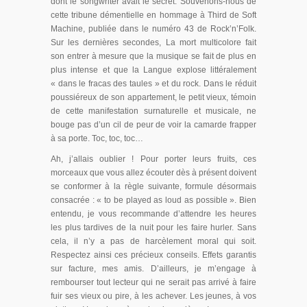
dont le songwriter avait le secret. Souvenons-nous de
cette tribune démentielle en hommage à Third de Soft
Machine, publiée dans le numéro 43 de Rock’n’Folk.
Sur les dernières secondes, La mort multicolore fait
son entrer à mesure que la musique se fait de plus en
plus intense et que la Langue explose littéralement
« dans le fracas des taules » et du rock. Dans le réduit
poussiéreux de son appartement, le petit vieux, témoin
de cette manifestation surnaturelle et musicale, ne
bouge pas d’un cil de peur de voir la camarde frapper
à sa porte. Toc, toc, toc…
Ah, j’allais oublier ! Pour porter leurs fruits, ces
morceaux que vous allez écouter dès à présent doivent
se conformer à la règle suivante, formule désormais
consacrée : « to be played as loud as possible ». Bien
entendu, je vous recommande d’attendre les heures
les plus tardives de la nuit pour les faire hurler. Sans
cela, il n’y a pas de harcèlement moral qui soit.
Respectez ainsi ces précieux conseils. Effets garantis
sur facture, mes amis. D’ailleurs, je m’engage à
rembourser tout lecteur qui ne serait pas arrivé à faire
fuir ses vieux ou pire, à les achever. Les jeunes, à vos