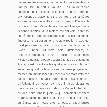
devanture des ivresses, La mort multicolore mérite que
l’on pousse un peu le volume. C’est la deuxième
chanson en français dans le texte dont les paroles
promettent de glacer le sang de nos chers ancêtres
encore de ce monde. Pas pour longtemps. D’une voix
douce et flutée, Melmoth aka Dashiell Hedayat narre
l’épopée mentale d’un motard roulant vers le trépas,
cerné par les néons clinquants et les clignotements
fluorescents du consumérisme auto routier. Image qui
n’est pas sans rappeler l’introduction flamboyante de
Blade Runner. Futurisme froid, luminescent, et
prophétie inquiétante pour la société des hommes.
Musicalement, le groupe a tapissé le titre de tintements
épars, construisant sur les quatre minutes et dix neuf
secondes que dure le morceau une lente progression,
montée en impuissance qui mènera Melmoth vers son
funeste destin. La voix quant à elle s’accommode
parfaitement du verbe dont les images sidérantes
passionnent comme ces « stations Martin Luther King
où des noirs font le plein » qui semblent répondre
« aux soutiens-gorge à profusion ». Poésie moderne,
surréaliste aux métaphores fameuses, audacieuses