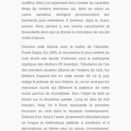
souffrira. Mais j’ai cependant tenu compte du caractère
dingo de certains morceaux qui, dans un retour au
calme salvateur, abrègent provisoirement ses
tourments puis retombent, ô bonheur, dans le chaos
sonore. Alors pensez à vos voisins cacochymes et
toussotants alors que je dresse la chronique de ces dix
chefs-d’œuvre.
Ouvrons cette tribune avec le maître de l’absurde,
Frank Zappa. En 1965, le moustachu le plus célèbre du
rock réunit une bande d’allumés sous le patronyme
cryptique des Mothers Of Invention. Tributaires de l’un
des premiers doubles albums de l’histoire du rock, les
Mothers frappent fort en cette année 66 où la pop
rédige le prélude de son histoire. Ici, ce ne sont pas les
morceaux courts qui titilleront la patience de votre
voisin perclus de rhumatisme. Non, l’objet du délit se
trouve sur la deuxième galette. Long de plus de huit
minutes, Help I’m A Rock représente la première
incursion du rock dans la musique contemporaine.
Délirant d’un bout à l’autre, proprement déroutant dans
sa longue et méthodique aptitude à construire et à
déconstruire un thème plus ou moins conventionnel,