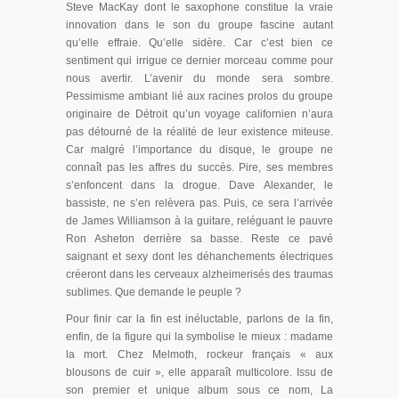
Steve MacKay dont le saxophone constitue la vraie
innovation dans le son du groupe fascine autant
qu’elle effraie. Qu’elle sidère. Car c’est bien ce
sentiment qui irrigue ce dernier morceau comme pour
nous avertir. L’avenir du monde sera sombre.
Pessimisme ambiant lié aux racines prolos du groupe
originaire de Détroit qu’un voyage californien n’aura
pas détourné de la réalité de leur existence miteuse.
Car malgré l’importance du disque, le groupe ne
connaît pas les affres du succès. Pire, ses membres
s’enfoncent dans la drogue. Dave Alexander, le
bassiste, ne s’en relèvera pas. Puis, ce sera l’arrivée
de James Williamson à la guitare, reléguant le pauvre
Ron Asheton derrière sa basse. Reste ce pavé
saignant et sexy dont les déhanchements électriques
créeront dans les cerveaux alzheimerisés des traumas
sublimes. Que demande le peuple ?
Pour finir car la fin est inéluctable, parlons de la fin,
enfin, de la figure qui la symbolise le mieux : madame
la mort. Chez Melmoth, rockeur français « aux
blousons de cuir », elle apparaît multicolore. Issu de
son premier et unique album sous ce nom, La