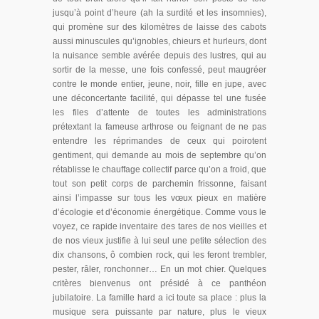
jusqu’à point d’heure (ah la surdité et les insomnies),
qui promène sur des kilomètres de laisse des cabots
aussi minuscules qu’ignobles, chieurs et hurleurs, dont
la nuisance semble avérée depuis des lustres, qui au
sortir de la messe, une fois confessé, peut maugréer
contre le monde entier, jeune, noir, fille en jupe, avec
une déconcertante facilité, qui dépasse tel une fusée
les files d’attente de toutes les administrations
prétextant la fameuse arthrose ou feignant de ne pas
entendre les réprimandes de ceux qui poirotent
gentiment, qui demande au mois de septembre qu’on
rétablisse le chauffage collectif parce qu’on a froid, que
tout son petit corps de parchemin frissonne, faisant
ainsi l’impasse sur tous les vœux pieux en matière
d’écologie et d’économie énergétique. Comme vous le
voyez, ce rapide inventaire des tares de nos vieilles et
de nos vieux justifie à lui seul une petite sélection des
dix chansons, ô combien rock, qui les feront trembler,
pester, râler, ronchonner… En un mot chier. Quelques
critères bienvenus ont présidé à ce panthéon
jubilatoire. La famille hard a ici toute sa place : plus la
musique sera puissante par nature, plus le vieux