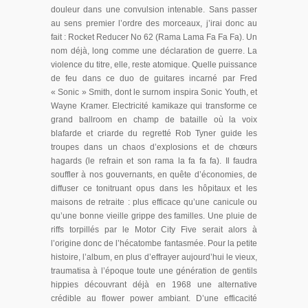
douleur dans une convulsion intenable. Sans passer
au sens premier l’ordre des morceaux, j’irai donc au
fait : Rocket Reducer No 62 (Rama Lama Fa Fa Fa). Un
nom déjà, long comme une déclaration de guerre. La
violence du titre, elle, reste atomique. Quelle puissance
de feu dans ce duo de guitares incarné par Fred
« Sonic » Smith, dont le surnom inspira Sonic Youth, et
Wayne Kramer. Electricité kamikaze qui transforme ce
grand ballroom en champ de bataille où la voix
blafarde et criarde du regretté Rob Tyner guide les
troupes dans un chaos d’explosions et de chœurs
hagards (le refrain et son rama la fa fa fa). Il faudra
souffler à nos gouvernants, en quête d’économies, de
diffuser ce tonitruant opus dans les hôpitaux et les
maisons de retraite : plus efficace qu’une canicule ou
qu’une bonne vieille grippe des familles. Une pluie de
riffs torpillés par le Motor City Five serait alors à
l’origine donc de l’hécatombe fantasmée. Pour la petite
histoire, l’album, en plus d’effrayer aujourd’hui le vieux,
traumatisa à l’époque toute une génération de gentils
hippies découvrant déjà en 1968 une alternative
crédible au flower power ambiant. D’une efficacité