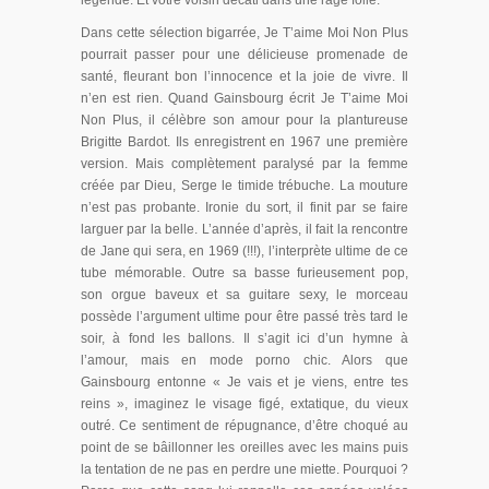
légende. Et votre voisin décati dans une rage folle.
Dans cette sélection bigarrée, Je T’aime Moi Non Plus
pourrait passer pour une délicieuse promenade de
santé, fleurant bon l’innocence et la joie de vivre. Il
n’en est rien. Quand Gainsbourg écrit Je T’aime Moi
Non Plus, il célèbre son amour pour la plantureuse
Brigitte Bardot. Ils enregistrent en 1967 une première
version. Mais complètement paralysé par la femme
créée par Dieu, Serge le timide trébuche. La mouture
n’est pas probante. Ironie du sort, il finit par se faire
larguer par la belle. L’année d’après, il fait la rencontre
de Jane qui sera, en 1969 (!!!), l’interprète ultime de ce
tube mémorable. Outre sa basse furieusement pop,
son orgue baveux et sa guitare sexy, le morceau
possède l’argument ultime pour être passé très tard le
soir, à fond les ballons. Il s’agit ici d’un hymne à
l’amour, mais en mode porno chic. Alors que
Gainsbourg entonne « Je vais et je viens, entre tes
reins », imaginez le visage figé, extatique, du vieux
outré. Ce sentiment de répugnance, d’être choqué au
point de se bâillonner les oreilles avec les mains puis
la tentation de ne pas en perdre une miette. Pourquoi ?