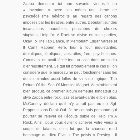
Zappa démontre ici une savante virtuosité en
« inventant » avec ses mères une forme de
psychédélisme hétéroclite au regard des canons
imposés par les Beatles, entre autres. Débutant sur des
incantations inaudibles, ponctuées de chœurs
stupides, Help I’m A Rock se divise en trois parties,
Okay To The Tap Dance, In Memoriam Edgar Varese et
It Can’t Happen Here, tour à tour inquiétantes,
drolatiques, érotiques, abstraites, free, psychotiques.
Comme si on avait lâché tout un asile dans un studio
d’enregistrement. Ce qui fut probablement le cas si l’on
considère que le morceau ne peut fonctionner sans les
douze minutes aussi folles de sa suite logique, The
Return Of the Son Of Monster Magnet. Admirablement
bien produit, ce premier album demeure fondateur du
style Zappa entre rock, jazz et avant-garde et bien plus.
McCartney déclara qu’il n’y aurait pas eu de Sgt.
Pepper’s sans Freak Out. Je ne connais personne qui
pourrait se relever de l’écoute subie de Help I’m A
Rock. Ainsi, pour vous éviter d’achever votre vieux à
coups de tatanes, dites lui que la chanson rend
hommage au dieu Elvis « The pelvis » Presley : il