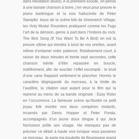
dans Hesitation Blues). A la première écoute, on pense
à une banale chanson à boire, j’en veux pour preuve le
piano bastringue et la voix hallucinée de Peter
Stampfel. Issus de la scène folk de Greenwich Village,
les Holy Modal Rounders pratiquent comme les Fugs
l’art de la dérision, genre à part dans l’histoire du rock.
The Bird Song (If You Want To Be A Bird) en est la
preuve ultime qui viendra à bout de vos oreilles, avant
même d’entamer votre patience. Relativement court, à
raison de deux minutes et trente sept secondes, cette
chanson mérite d’être repassée en boucle,
indéfiniment, afin de susciter l’effet escompté : le bruit
d’une cane frappant vertement le plancher. Hormis le
caractère dégingandé du morceau, à la limite de
l’audible, la citation vaut autant pour le film qui la
reprend au menu de sa bande originale : Easy Rider
en l’occurrence. La fameuse scène qu’illustre ce petit
joyau folk montre nos deux compères motards,
incarnés par Denis Hopper et Peter Fonda,
accompagnés d’un jeune doux dingue à qui Jack
Nicholson prête son visage. Ne manquez pas de
préciser ce détail à haute voix lorsque vous passerez
ce morceau. Je parie ma bouteille de Bourgogne grand