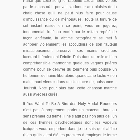
Parce que cette song lui rappelle ces années volées
par le temps où il pouvait s’adonner aux plaisirs de la
chair, chose qu’il ne peut plus faire pour cause
d’impuissance ou de ménopause. Toute la torture de
cet instant réside en ce point, vous en jugerez,
fondamental. Irrité ou excité par le refrain répété de
façon entêtante, la victime octogénaire se met à
agripper violemment les accoudoirs de son fauteuil
miraculeusement préservé, ses mains crochues
lacérant littéralement l’étoffe. Puis dans un réflexe bien
compréhensible marmonne quelques vagues prières
comme pour se délivrer du tourment puis pousse un
hurlement de haine libératoire quand Jane lâche « non
maintenant viens » dans un simulacre de jouissance…
Jouissif. Note pour plus tard, cette chanson marche
aussi avec les curés.
If You Want To Be A Bird des Holy Modal Rounders
n’est pas à proprement parler un morceau hard au
sens premier du terme. Il ne s’agit pas non plus de l’un
de ces hymnes psychédéliques dont les vapeurs
toxiques vous emportent dans je ne sais quel abîme
(bien qu’ils aient été les premiers à employer le terme