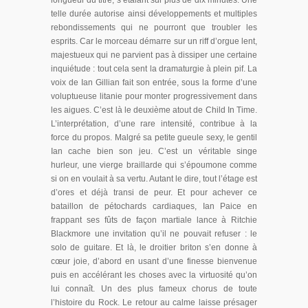
longueur du titre, s’étalant sur plus de dix minutes. Une
telle durée autorise ainsi développements et multiples
rebondissements qui ne pourront que troubler les
esprits. Car le morceau démarre sur un riff d’orgue lent,
majestueux qui ne parvient pas à dissiper une certaine
inquiétude : tout cela sent la dramaturgie à plein pif. La
voix de Ian Gillian fait son entrée, sous la forme d’une
voluptueuse litanie pour monter progressivement dans
les aigues. C’est là le deuxième atout de Child In Time.
L’interprétation, d’une rare intensité, contribue à la
force du propos. Malgré sa petite gueule sexy, le gentil
Ian cache bien son jeu. C’est un véritable singe
hurleur, une vierge braillarde qui s’époumone comme
si on en voulait à sa vertu. Autant le dire, tout l’étage est
d’ores et déjà transi de peur. Et pour achever ce
bataillon de pétochards cardiaques, Ian Paice en
frappant ses fûts de façon martiale lance à Ritchie
Blackmore une invitation qu’il ne pouvait refuser : le
solo de guitare. Et là, le droitier briton s’en donne à
cœur joie, d’abord en usant d’une finesse bienvenue
puis en accélérant les choses avec la virtuosité qu’on
lui connaît. Un des plus fameux chorus de toute
l’histoire du Rock. Le retour au calme laisse présager