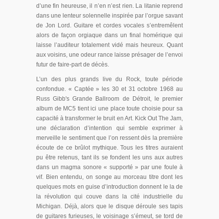
d’une fin heureuse, il n’en n’est rien. La litanie reprend
dans une lenteur solennelle inspirée par l’orgue savant
de Jon Lord. Guitare et cordes vocales s’entremêlent
alors de façon orgiaque dans un final homérique qui
laisse l’auditeur totalement vidé mais heureux. Quant
aux voisins, une odeur rance laisse présager de l’envoi
futur de faire-part de décès.
L’un des plus grands live du Rock, toute période
confondue. « Captée » les 30 et 31 octobre 1968 au
Russ Gibb's Grande Ballroom de Détroit, le premier
album de MC5 tient ici une place toute choisie pour sa
capacité à transformer le bruit en Art. Kick Out The Jam,
une déclaration d’intention qui semble exprimer à
merveille le sentiment que l’on ressent dès la première
écoute de ce brûlot mythique. Tous les titres auraient
pu être retenus, tant ils se fondent les uns aux autres
dans un magma sonore « supporté » par une foule à
vif. Bien entendu, on songe au morceau titre dont les
quelques mots en guise d’introduction donnent le la de
la révolution qui couve dans la cité industrielle du
Michigan. Déjà, alors que le disque déroule ses tapis
de guitares furieuses, le voisinage s’émeut, se tord de