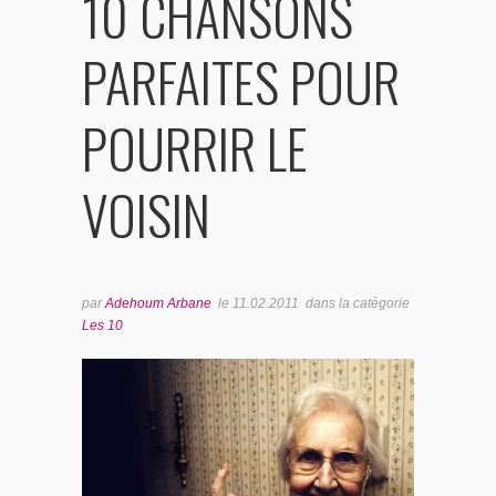
10 CHANSONS
BONUS TRACKS
PARFAITES POUR
POURRIR LE
VOISIN
par
Adehoum Arbane
le
11.02.2011
dans la catégorie
Les 10