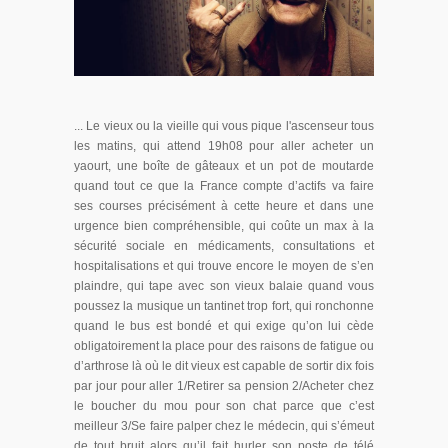
... Le vieux ou la vieille qui vous pique l'ascenseur tous
les matins, qui attend 19h08 pour aller acheter un
yaourt, une boîte de gâteaux et un pot de moutarde
quand tout ce que la France compte d’actifs va faire
ses courses précisément à cette heure et dans une
urgence bien compréhensible, qui coûte un max à la
sécurité sociale en médicaments, consultations et
hospitalisations et qui trouve encore le moyen de s’en
plaindre, qui tape avec son vieux balaie quand vous
poussez la musique un tantinet trop fort, qui ronchonne
quand le bus est bondé et qui exige qu’on lui cède
obligatoirement la place pour des raisons de fatigue ou
d’arthrose là où le dit vieux est capable de sortir dix fois
par jour pour aller 1/Retirer sa pension 2/Acheter chez
le boucher du mou pour son chat parce que c’est
meilleur 3/Se faire palper chez le médecin, qui s’émeut
de tout bruit alors qu’il fait hurler son poste de télé