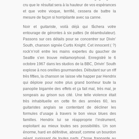
cru que le résultat sera à la hauteur de vos espérances
et que votre vioque, terrifié, cessera de battre la
mesure de façon si horripilante avec sa canne.
Noir et guitariste, voilà déjà qui fâchera votre
entourage de gérontes à six pattes (le déambulateur).
Passons sur ces détails pour se concentrer sur Divin’
South, chanson signée Curtis Knight. Cet innocent ( ?)
rock’n’roll entre les mains expertes du gaucher de
Seattle s’en trouve métamorphosé. Enregistré le 6
octobre 1967 dans les studios de la BBC, Drivin’ South
explose à nos oreilles gourmandes. Débutant sur un riff
très fifties, la chanson se laisse vite happer par Hendrix
qui déploie pour notre plus grand bonheur toute la
panoplie bigarrée des effets et ça fait mal, très mal, je
songeais au grison sus cité. Une telle violence était
très inhabituelle en cette fin des années 60, les
guitaristes anglais se contentant de décliner les
formules d’usage à travers le bon vieux blues des
familles. Hendrix lui se réapproprie l’instrument,
exploitant au mieux toutes ses possibilités. Un son
énorme, hard en définitive, abrasif, comme un bourdon
géant, rugissant de toutes parts. Chose frappante au