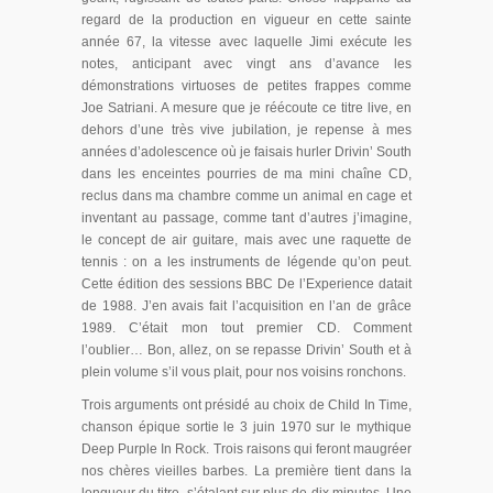
regard de la production en vigueur en cette sainte
année 67, la vitesse avec laquelle Jimi exécute les
notes, anticipant avec vingt ans d’avance les
démonstrations virtuoses de petites frappes comme
Joe Satriani. A mesure que je réécoute ce titre live, en
dehors d’une très vive jubilation, je repense à mes
années d’adolescence où je faisais hurler Drivin’ South
dans les enceintes pourries de ma mini chaîne CD,
reclus dans ma chambre comme un animal en cage et
inventant au passage, comme tant d’autres j’imagine,
le concept de air guitare, mais avec une raquette de
tennis : on a les instruments de légende qu’on peut.
Cette édition des sessions BBC De l’Experience datait
de 1988. J’en avais fait l’acquisition en l’an de grâce
1989. C’était mon tout premier CD. Comment
l’oublier… Bon, allez, on se repasse Drivin’ South et à
plein volume s’il vous plait, pour nos voisins ronchons.
Trois arguments ont présidé au choix de Child In Time,
chanson épique sortie le 3 juin 1970 sur le mythique
Deep Purple In Rock. Trois raisons qui feront maugréer
nos chères vieilles barbes. La première tient dans la