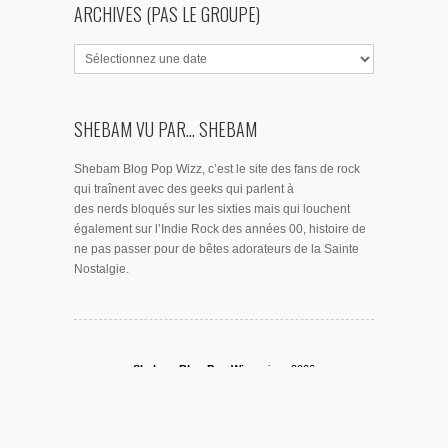
ARCHIVES (PAS LE GROUPE)
SHEBAM VU PAR... SHEBAM
Shebam Blog Pop Wizz, c’est le site des fans de rock
qui traînent avec des geeks qui parlent à
des nerds bloqués sur les sixties mais qui louchent
également sur l’Indie Rock des années 00, histoire de
ne pas passer pour de bêtes adorateurs de la Sainte
Nostalgie.
Shebam Blog Pop Wizz,
since 2006
© 2026
Shebam Blog Pop Wizz.
Une réalisation
Dixens
.