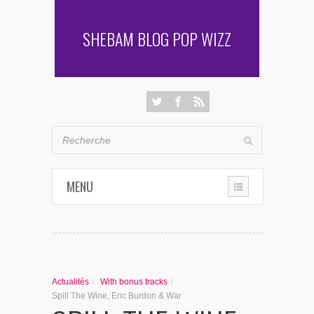
SHEBAM BLOG POP WIZZ
MENU
THE CHRONIQUES
LES RENCONTRES DE SHEBAM
Actualités
/
With bonus tracks
/
PENSÉES & AUTRES AVENTURES
Spill The Wine, Eric Burdon & War