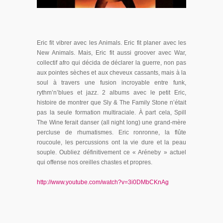
Eric fit vibrer avec les Animals. Eric fit planer avec les
New Animals. Mais, Eric fit aussi groover avec War,
collectif afro qui décida de déclarer la guerre, non pas
aux pointes sèches et aux cheveux cassants, mais à la
soul à travers une fusion incroyable entre funk,
rythm’n’blues et jazz. 2 albums avec le petit Eric,
histoire de montrer que Sly & The Family Stone n’était
pas la seule formation multiraciale. À part cela, Spill
The Wine ferait danser (all night long) une grand-mère
percluse de rhumatismes. Eric ronronne, la flûte
roucoule, les percussions ont la vie dure et la peau
souple. Oubliez définitivement ce « Aréneby » actuel
qui offense nos oreilles chastes et propres.
http://www.youtube.com/watch?v=3i0DMbCKnAg