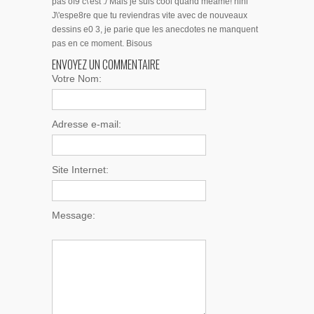
pas of9 c\'est :/ Mais je suis cool quand meame! hihi
J\'espe8re que tu reviendras vite avec de nouveaux
dessins e0 3, je parie que les anecdotes ne manquent
pas en ce moment. Bisous
ENVOYEZ UN COMMENTAIRE
Votre Nom:
Adresse e-mail:
Site Internet:
Message: