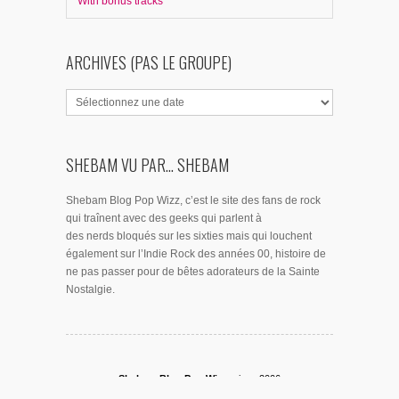
With bonus tracks
ARCHIVES (PAS LE GROUPE)
SHEBAM VU PAR... SHEBAM
Shebam Blog Pop Wizz, c’est le site des fans de rock
qui traînent avec des geeks qui parlent à
des nerds bloqués sur les sixties mais qui louchent
également sur l’Indie Rock des années 00, histoire de
ne pas passer pour de bêtes adorateurs de la Sainte
Nostalgie.
Shebam Blog Pop Wizz,
since 2006
© 2026
Shebam Blog Pop Wizz.
Une réalisation