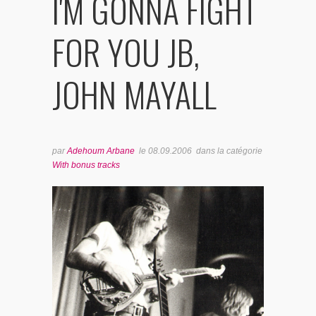
I'M GONNA FIGHT
BONUS TRACKS
FOR YOU JB,
JOHN MAYALL
par
Adehoum Arbane
le
08.09.2006
dans la catégorie
With bonus tracks