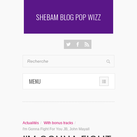
SHEBAM BLOG POP WIZZ
MENU
THE CHRONIQUES
LES RENCONTRES DE SHEBAM
Actualités
/
With bonus tracks
/
PENSÉES & AUTRES AVENTURES
I'm Gonna Fight For You JB, John Mayall