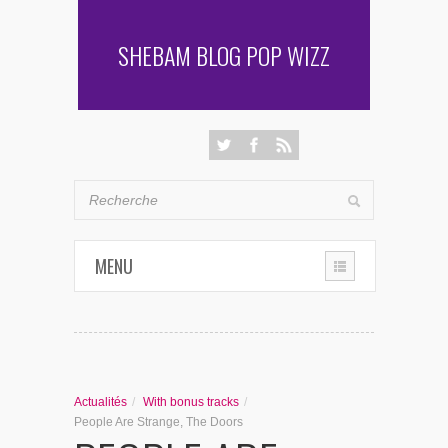
SHEBAM BLOG POP WIZZ
MENU
THE CHRONIQUES
LES RENCONTRES DE SHEBAM
Actualités
/
With bonus tracks
/
PENSÉES & AUTRES AVENTURES
People Are Strange, The Doors